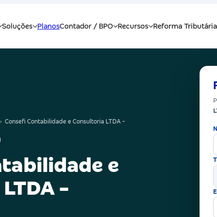
P
L
›
Consefi Contabilidade e Consultoria LTDA -
N
tabilidade e
T
 LTDA -
E