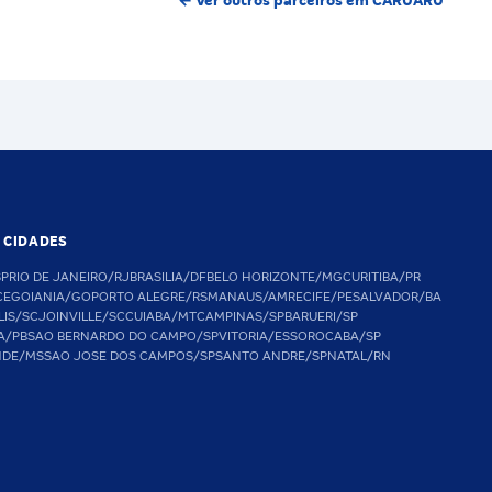
← Ver outros parceiros em CARUARU
S CIDADES
SP
RIO DE JANEIRO/RJ
BRASILIA/DF
BELO HORIZONTE/MG
CURITIBA/PR
CE
GOIANIA/GO
PORTO ALEGRE/RS
MANAUS/AM
RECIFE/PE
SALVADOR/BA
LIS/SC
JOINVILLE/SC
CUIABA/MT
CAMPINAS/SP
BARUERI/SP
A/PB
SAO BERNARDO DO CAMPO/SP
VITORIA/ES
SOROCABA/SP
NDE/MS
SAO JOSE DOS CAMPOS/SP
SANTO ANDRE/SP
NATAL/RN