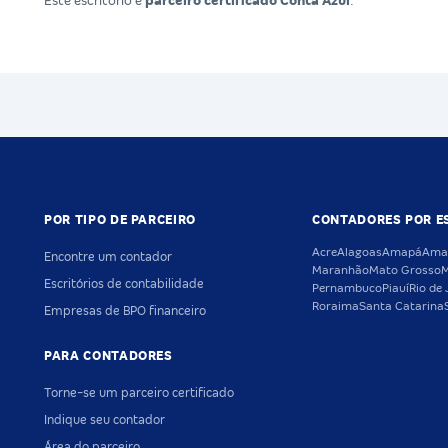
Este escritório é
parceiro certificado Conta Azul
.
POR TIPO DE PARCEIRO
CONTADORES POR E
Acre
Alagoas
Amapá
Ama
Encontre um contador
Maranhão
Mato Grosso
M
Escritórios de contabilidade
Pernambuco
Piauí
Rio de 
Roraima
Santa Catarina
Empresas de BPO financeiro
PARA CONTADORES
Torne-se um parceiro certificado
Indique seu contador
Área do parceiro