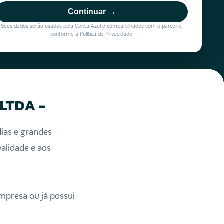
Continuar →
Seus dados serão usados pela Conta Azul e compartilhados com o parceiro,
conforme a Política de Privacidade.
 LTDA -
ias e grandes
alidade e aos
mpresa ou já possui