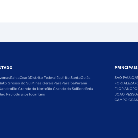
STADO
PRINCIPAI
zonas
Bahia
Ceará
Distrito Federal
Espírito Santo
Goiás
SAO PAULO/
ato Grosso do Sul
Minas Gerais
Pará
Paraíba
Paraná
FORTALEZA/
Janeiro
Rio Grande do Norte
Rio Grande do Sul
Rondônia
FLORIANOPO
São Paulo
Sergipe
Tocantins
JOAO PESSO
CAMPO GRA