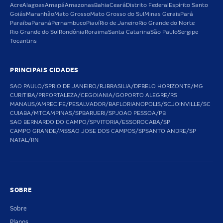
Acre
Alagoas
Amapá
Amazonas
Bahia
Ceará
Distrito Federal
Espírito Santo
Goiás
Maranhão
Mato Grosso
Mato Grosso do Sul
Minas Gerais
Pará
Paraíba
Paraná
Pernambuco
Piauí
Rio de Janeiro
Rio Grande do Norte
Rio Grande do Sul
Rondônia
Roraima
Santa Catarina
São Paulo
Sergipe
Tocantins
PRINCIPAIS CIDADES
SAO PAULO/SP
RIO DE JANEIRO/RJ
BRASILIA/DF
BELO HORIZONTE/MG
CURITIBA/PR
FORTALEZA/CE
GOIANIA/GO
PORTO ALEGRE/RS
MANAUS/AM
RECIFE/PE
SALVADOR/BA
FLORIANOPOLIS/SC
JOINVILLE/SC
CUIABA/MT
CAMPINAS/SP
BARUERI/SP
JOAO PESSOA/PB
SAO BERNARDO DO CAMPO/SP
VITORIA/ES
SOROCABA/SP
CAMPO GRANDE/MS
SAO JOSE DOS CAMPOS/SP
SANTO ANDRE/SP
NATAL/RN
SOBRE
Sobre
Planos