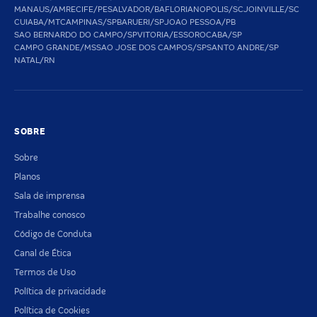
MANAUS/AM
RECIFE/PE
SALVADOR/BA
FLORIANOPOLIS/SC
JOINVILLE/SC
CUIABA/MT
CAMPINAS/SP
BARUERI/SP
JOAO PESSOA/PB
SAO BERNARDO DO CAMPO/SP
VITORIA/ES
SOROCABA/SP
CAMPO GRANDE/MS
SAO JOSE DOS CAMPOS/SP
SANTO ANDRE/SP
NATAL/RN
SOBRE
Sobre
Planos
Sala de imprensa
Trabalhe conosco
Código de Conduta
Canal de Ética
Termos de Uso
Política de privacidade
Política de Cookies