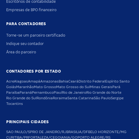
Escritórios de contabilidade
Empresas de BPO financeiro
PARA CONTADORES
Torne-se um parceiro certificado
Indique seu contador
Área do parceiro
CONTADORES POR ESTADO
Acre
Alagoas
Amapá
Amazonas
Bahia
Ceará
Distrito Federal
Espírito Santo
Goiás
Maranhão
Mato Grosso
Mato Grosso do Sul
Minas Gerais
Pará
Paraíba
Paraná
Pernambuco
Piauí
Rio de Janeiro
Rio Grande do Norte
Rio Grande do Sul
Rondônia
Roraima
Santa Catarina
São Paulo
Sergipe
Tocantins
PRINCIPAIS CIDADES
SAO PAULO/SP
RIO DE JANEIRO/RJ
BRASILIA/DF
BELO HORIZONTE/MG
CURITIBA/PR
FORTALEZA/CE
GOIANIA/GO
PORTO ALEGRE/RS