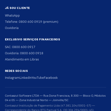
JÁ SOU CLIENTE
WhatsApp
Telefone: 0800 600 0919 (premium)
Ouvidoria
EXCLUSIVO SERVIÇOS FINANCEIROS
SAC: 0800 600 0917
Ouvidoria: 0800 600 0918
Atendimento em Libras
REDES SOCIAIS
Instagram
LinkedIn
YouTube
Facebook
Contaazul Software LTDA — Rua Dona Francisca, 8.300 — Bloco O, Módulos
04 e 05 — Zona Industrial Norte — Joinville/SC
Contaazul Instituição de Pagamento Ltda (47.381.104/0001-57) —
Correspondente do Banco BTG Pactual S.A. (30.306.294/0001-45).