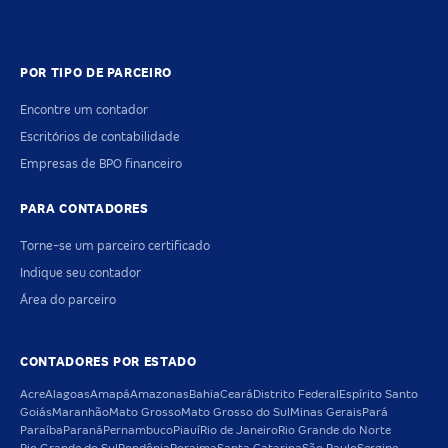
POR TIPO DE PARCEIRO
Encontre um contador
Escritórios de contabilidade
Empresas de BPO financeiro
PARA CONTADORES
Torne-se um parceiro certificado
Indique seu contador
Área do parceiro
CONTADORES POR ESTADO
Acre
Alagoas
Amapá
Amazonas
Bahia
Ceará
Distrito Federal
Espírito Santo
Goiás
Maranhão
Mato Grosso
Mato Grosso do Sul
Minas Gerais
Pará
Paraíba
Paraná
Pernambuco
Piauí
Rio de Janeiro
Rio Grande do Norte