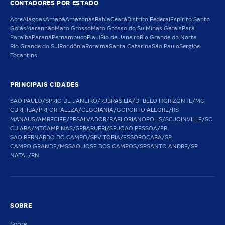
CONTADORES POR ESTADO
Acre
Alagoas
Amapá
Amazonas
Bahia
Ceará
Distrito Federal
Espírito Santo
Goiás
Maranhão
Mato Grosso
Mato Grosso do Sul
Minas Gerais
Pará
Paraíba
Paraná
Pernambuco
Piauí
Rio de Janeiro
Rio Grande do Norte
Rio Grande do Sul
Rondônia
Roraima
Santa Catarina
São Paulo
Sergipe
Tocantins
PRINCIPAIS CIDADES
SAO PAULO/SP
RIO DE JANEIRO/RJ
BRASILIA/DF
BELO HORIZONTE/MG
CURITIBA/PR
FORTALEZA/CE
GOIANIA/GO
PORTO ALEGRE/RS
MANAUS/AM
RECIFE/PE
SALVADOR/BA
FLORIANOPOLIS/SC
JOINVILLE/SC
CUIABA/MT
CAMPINAS/SP
BARUERI/SP
JOAO PESSOA/PB
SAO BERNARDO DO CAMPO/SP
VITORIA/ES
SOROCABA/SP
CAMPO GRANDE/MS
SAO JOSE DOS CAMPOS/SP
SANTO ANDRE/SP
NATAL/RN
SOBRE
Sobre