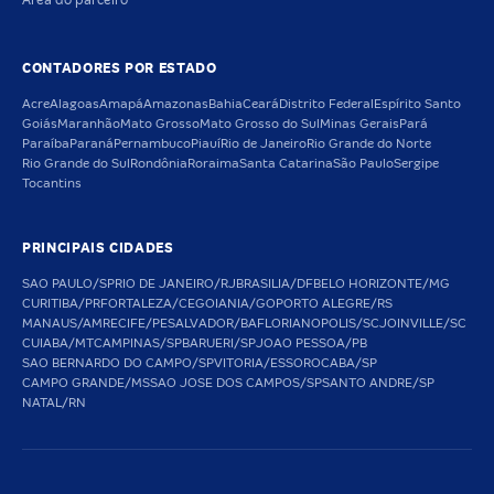
Área do parceiro
CONTADORES POR ESTADO
Acre
Alagoas
Amapá
Amazonas
Bahia
Ceará
Distrito Federal
Espírito Santo
Goiás
Maranhão
Mato Grosso
Mato Grosso do Sul
Minas Gerais
Pará
Paraíba
Paraná
Pernambuco
Piauí
Rio de Janeiro
Rio Grande do Norte
Rio Grande do Sul
Rondônia
Roraima
Santa Catarina
São Paulo
Sergipe
Tocantins
PRINCIPAIS CIDADES
SAO PAULO/SP
RIO DE JANEIRO/RJ
BRASILIA/DF
BELO HORIZONTE/MG
CURITIBA/PR
FORTALEZA/CE
GOIANIA/GO
PORTO ALEGRE/RS
MANAUS/AM
RECIFE/PE
SALVADOR/BA
FLORIANOPOLIS/SC
JOINVILLE/SC
CUIABA/MT
CAMPINAS/SP
BARUERI/SP
JOAO PESSOA/PB
SAO BERNARDO DO CAMPO/SP
VITORIA/ES
SOROCABA/SP
CAMPO GRANDE/MS
SAO JOSE DOS CAMPOS/SP
SANTO ANDRE/SP
NATAL/RN