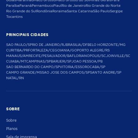
Goiás
Maranhão
Mato Grosso
Mato Grosso do Sul
Minas Gerais
Pará
Paraíba
Paraná
Pernambuco
Piauí
Rio de Janeiro
Rio Grande do Norte
Rio Grande do Sul
Rondônia
Roraima
Santa Catarina
São Paulo
Sergipe
Tocantins
PRINCIPAIS CIDADES
SAO PAULO/SP
RIO DE JANEIRO/RJ
BRASILIA/DF
BELO HORIZONTE/MG
CURITIBA/PR
FORTALEZA/CE
GOIANIA/GO
PORTO ALEGRE/RS
MANAUS/AM
RECIFE/PE
SALVADOR/BA
FLORIANOPOLIS/SC
JOINVILLE/SC
CUIABA/MT
CAMPINAS/SP
BARUERI/SP
JOAO PESSOA/PB
SAO BERNARDO DO CAMPO/SP
VITORIA/ES
SOROCABA/SP
CAMPO GRANDE/MS
SAO JOSE DOS CAMPOS/SP
SANTO ANDRE/SP
NATAL/RN
SOBRE
Sobre
Planos
Sala de imprensa