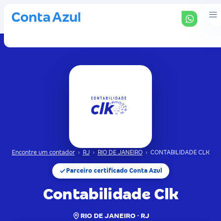
Encontre um contador
›
RJ
›
RIO DE JANEIRO
›
CONTABILIDADE CLK
Parceiro certificado Conta Azul
Contabilidade Clk
RIO DE JANEIRO · RJ