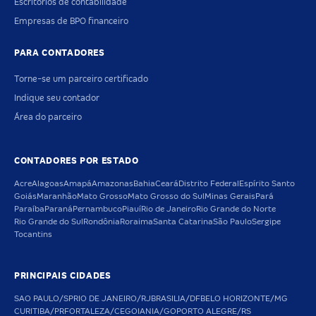
Escritórios de contabilidade
Empresas de BPO financeiro
PARA CONTADORES
Torne-se um parceiro certificado
Indique seu contador
Área do parceiro
CONTADORES POR ESTADO
Acre
Alagoas
Amapá
Amazonas
Bahia
Ceará
Distrito Federal
Espírito Santo
Goiás
Maranhão
Mato Grosso
Mato Grosso do Sul
Minas Gerais
Pará
Paraíba
Paraná
Pernambuco
Piauí
Rio de Janeiro
Rio Grande do Norte
Rio Grande do Sul
Rondônia
Roraima
Santa Catarina
São Paulo
Sergipe
Tocantins
PRINCIPAIS CIDADES
SAO PAULO/SP
RIO DE JANEIRO/RJ
BRASILIA/DF
BELO HORIZONTE/MG
CURITIBA/PR
FORTALEZA/CE
GOIANIA/GO
PORTO ALEGRE/RS