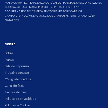
MANAUS/AM
RECIFE/PE
SALVADOR/BA
FLORIANOPOLIS/SC
JOINVILLE/SC
CUIABA/MT
CAMPINAS/SP
BARUERI/SP
JOAO PESSOA/PB
SAO BERNARDO DO CAMPO/SP
VITORIA/ES
SOROCABA/SP
CAMPO GRANDE/MS
SAO JOSE DOS CAMPOS/SP
SANTO ANDRE/SP
NATAL/RN
SOBRE
Sobre
Planos
Sala de imprensa
Trabalhe conosco
Código de Conduta
Canal de Ética
Termos de Uso
Política de privacidade
Política de Cookies