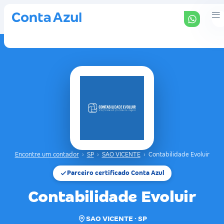
Encontre um contador
›
SP
›
SAO VICENTE
›
Contabilidade Evoluir
Parceiro certificado Conta Azul
Contabilidade Evoluir
SAO VICENTE · SP