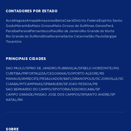
CONTADORES POR ESTADO
Acre
Alagoas
Amapá
Amazonas
Bahia
Ceará
Distrito Federal
Espírito Santo
Goiás
Maranhão
Mato Grosso
Mato Grosso do Sul
Minas Gerais
Pará
Paraíba
Paraná
Pernambuco
Piauí
Rio de Janeiro
Rio Grande do Norte
Rio Grande do Sul
Rondônia
Roraima
Santa Catarina
São Paulo
Sergipe
Tocantins
PRINCIPAIS CIDADES
SAO PAULO/SP
RIO DE JANEIRO/RJ
BRASILIA/DF
BELO HORIZONTE/MG
CURITIBA/PR
FORTALEZA/CE
GOIANIA/GO
PORTO ALEGRE/RS
MANAUS/AM
RECIFE/PE
SALVADOR/BA
FLORIANOPOLIS/SC
JOINVILLE/SC
CUIABA/MT
CAMPINAS/SP
BARUERI/SP
JOAO PESSOA/PB
SAO BERNARDO DO CAMPO/SP
VITORIA/ES
SOROCABA/SP
CAMPO GRANDE/MS
SAO JOSE DOS CAMPOS/SP
SANTO ANDRE/SP
NATAL/RN
SOBRE