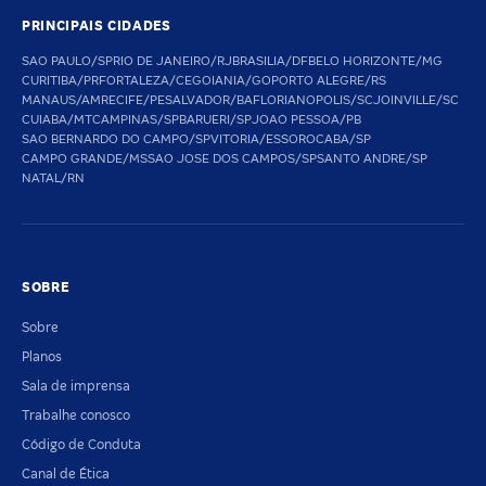
PRINCIPAIS CIDADES
SAO PAULO/SP
RIO DE JANEIRO/RJ
BRASILIA/DF
BELO HORIZONTE/MG
CURITIBA/PR
FORTALEZA/CE
GOIANIA/GO
PORTO ALEGRE/RS
MANAUS/AM
RECIFE/PE
SALVADOR/BA
FLORIANOPOLIS/SC
JOINVILLE/SC
CUIABA/MT
CAMPINAS/SP
BARUERI/SP
JOAO PESSOA/PB
SAO BERNARDO DO CAMPO/SP
VITORIA/ES
SOROCABA/SP
CAMPO GRANDE/MS
SAO JOSE DOS CAMPOS/SP
SANTO ANDRE/SP
NATAL/RN
SOBRE
Sobre
Planos
Sala de imprensa
Trabalhe conosco
Código de Conduta
Canal de Ética