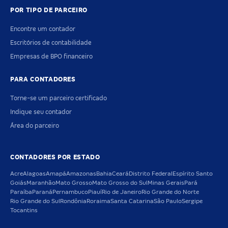
POR TIPO DE PARCEIRO
Encontre um contador
Escritórios de contabilidade
Empresas de BPO financeiro
PARA CONTADORES
Torne-se um parceiro certificado
Indique seu contador
Área do parceiro
CONTADORES POR ESTADO
Acre
Alagoas
Amapá
Amazonas
Bahia
Ceará
Distrito Federal
Espírito Santo
Goiás
Maranhão
Mato Grosso
Mato Grosso do Sul
Minas Gerais
Pará
Paraíba
Paraná
Pernambuco
Piauí
Rio de Janeiro
Rio Grande do Norte
Rio Grande do Sul
Rondônia
Roraima
Santa Catarina
São Paulo
Sergipe
Tocantins