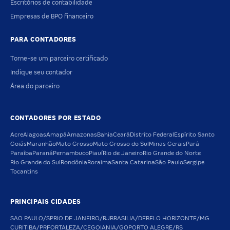
Escritórios de contabilidade
Empresas de BPO financeiro
PARA CONTADORES
Torne-se um parceiro certificado
Indique seu contador
Área do parceiro
CONTADORES POR ESTADO
Acre
Alagoas
Amapá
Amazonas
Bahia
Ceará
Distrito Federal
Espírito Santo
Goiás
Maranhão
Mato Grosso
Mato Grosso do Sul
Minas Gerais
Pará
Paraíba
Paraná
Pernambuco
Piauí
Rio de Janeiro
Rio Grande do Norte
Rio Grande do Sul
Rondônia
Roraima
Santa Catarina
São Paulo
Sergipe
Tocantins
PRINCIPAIS CIDADES
SAO PAULO/SP
RIO DE JANEIRO/RJ
BRASILIA/DF
BELO HORIZONTE/MG
CURITIBA/PR
FORTALEZA/CE
GOIANIA/GO
PORTO ALEGRE/RS