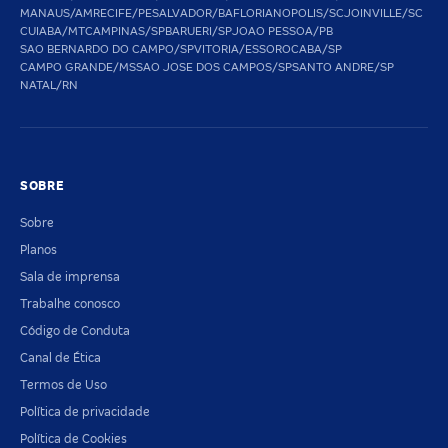
MANAUS/AM
RECIFE/PE
SALVADOR/BA
FLORIANOPOLIS/SC
JOINVILLE/SC
CUIABA/MT
CAMPINAS/SP
BARUERI/SP
JOAO PESSOA/PB
SAO BERNARDO DO CAMPO/SP
VITORIA/ES
SOROCABA/SP
CAMPO GRANDE/MS
SAO JOSE DOS CAMPOS/SP
SANTO ANDRE/SP
NATAL/RN
SOBRE
Sobre
Planos
Sala de imprensa
Trabalhe conosco
Código de Conduta
Canal de Ética
Termos de Uso
Política de privacidade
Política de Cookies