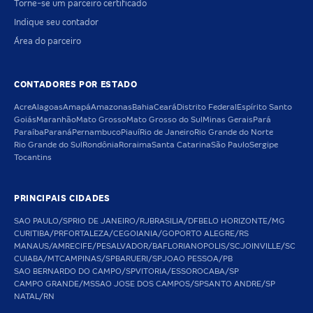
Torne-se um parceiro certificado
Indique seu contador
Área do parceiro
CONTADORES POR ESTADO
Acre
Alagoas
Amapá
Amazonas
Bahia
Ceará
Distrito Federal
Espírito Santo
Goiás
Maranhão
Mato Grosso
Mato Grosso do Sul
Minas Gerais
Pará
Paraíba
Paraná
Pernambuco
Piauí
Rio de Janeiro
Rio Grande do Norte
Rio Grande do Sul
Rondônia
Roraima
Santa Catarina
São Paulo
Sergipe
Tocantins
PRINCIPAIS CIDADES
SAO PAULO/SP
RIO DE JANEIRO/RJ
BRASILIA/DF
BELO HORIZONTE/MG
CURITIBA/PR
FORTALEZA/CE
GOIANIA/GO
PORTO ALEGRE/RS
MANAUS/AM
RECIFE/PE
SALVADOR/BA
FLORIANOPOLIS/SC
JOINVILLE/SC
CUIABA/MT
CAMPINAS/SP
BARUERI/SP
JOAO PESSOA/PB
SAO BERNARDO DO CAMPO/SP
VITORIA/ES
SOROCABA/SP
CAMPO GRANDE/MS
SAO JOSE DOS CAMPOS/SP
SANTO ANDRE/SP
NATAL/RN