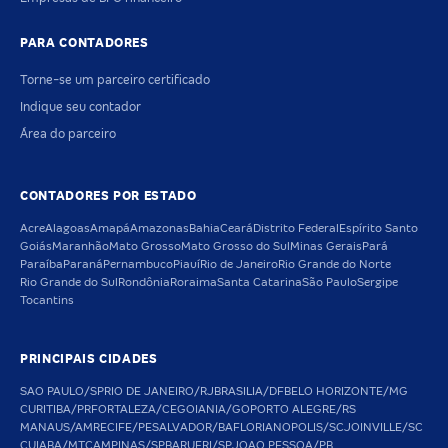
PARA CONTADORES
Torne-se um parceiro certificado
Indique seu contador
Área do parceiro
CONTADORES POR ESTADO
Acre
Alagoas
Amapá
Amazonas
Bahia
Ceará
Distrito Federal
Espírito Santo
Goiás
Maranhão
Mato Grosso
Mato Grosso do Sul
Minas Gerais
Pará
Paraíba
Paraná
Pernambuco
Piauí
Rio de Janeiro
Rio Grande do Norte
Rio Grande do Sul
Rondônia
Roraima
Santa Catarina
São Paulo
Sergipe
Tocantins
PRINCIPAIS CIDADES
SAO PAULO/SP
RIO DE JANEIRO/RJ
BRASILIA/DF
BELO HORIZONTE/MG
CURITIBA/PR
FORTALEZA/CE
GOIANIA/GO
PORTO ALEGRE/RS
MANAUS/AM
RECIFE/PE
SALVADOR/BA
FLORIANOPOLIS/SC
JOINVILLE/SC
CUIABA/MT
CAMPINAS/SP
BARUERI/SP
JOAO PESSOA/PB