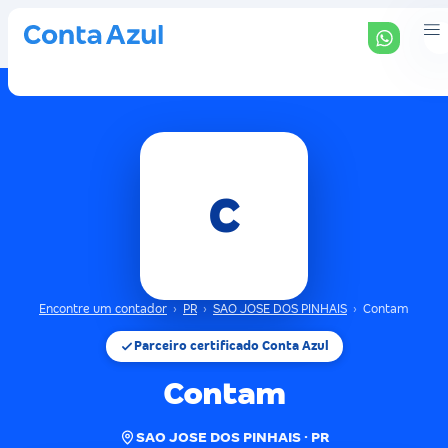
C
Encontre um contador
›
PR
›
SAO JOSE DOS PINHAIS
›
Contam
Parceiro certificado Conta Azul
Contam
SAO JOSE DOS PINHAIS · PR