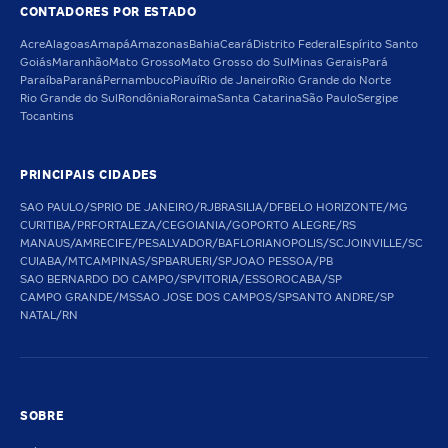
CONTADORES POR ESTADO
Acre
Alagoas
Amapá
Amazonas
Bahia
Ceará
Distrito Federal
Espírito Santo
Goiás
Maranhão
Mato Grosso
Mato Grosso do Sul
Minas Gerais
Pará
Paraíba
Paraná
Pernambuco
Piauí
Rio de Janeiro
Rio Grande do Norte
Rio Grande do Sul
Rondônia
Roraima
Santa Catarina
São Paulo
Sergipe
Tocantins
PRINCIPAIS CIDADES
SAO PAULO/SP
RIO DE JANEIRO/RJ
BRASILIA/DF
BELO HORIZONTE/MG
CURITIBA/PR
FORTALEZA/CE
GOIANIA/GO
PORTO ALEGRE/RS
MANAUS/AM
RECIFE/PE
SALVADOR/BA
FLORIANOPOLIS/SC
JOINVILLE/SC
CUIABA/MT
CAMPINAS/SP
BARUERI/SP
JOAO PESSOA/PB
SAO BERNARDO DO CAMPO/SP
VITORIA/ES
SOROCABA/SP
CAMPO GRANDE/MS
SAO JOSE DOS CAMPOS/SP
SANTO ANDRE/SP
NATAL/RN
SOBRE