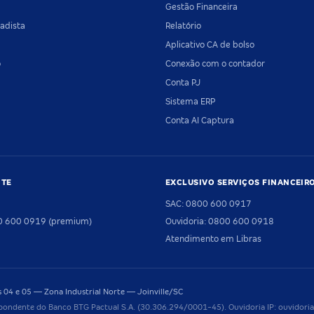
Gestão Financeira
adista
Relatório
Aplicativo CA de bolso
o
Conexão com o contador
Conta PJ
Sistema ERP
Conta AI Captura
NTE
EXCLUSIVO SERVIÇOS FINANCEIR
SAC: 0800 600 0917
00 600 0919 (premium)
Ouvidoria: 0800 600 0918
Atendimento em Libras
04 e 05 — Zona Industrial Norte — Joinville/SC
pondente do Banco BTG Pactual S.A. (30.306.294/0001-45). Ouvidoria IP: ouvido