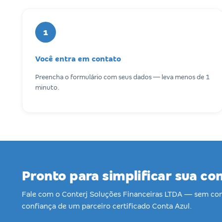
1
Você entra em contato
Preencha o formulário com seus dados — leva menos de 1
minuto.
Pronto para simplificar sua co
Fale com o Conterj Soluções Financeiras LTDA — sem c
confiança de um parceiro certificado Conta Azul.