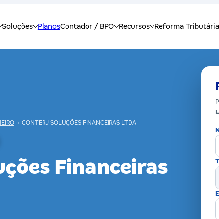
P
NEIRO
›
CONTERJ SOLUÇÕES FINANCEIRAS LTDA
N
uções Financeiras
T
E