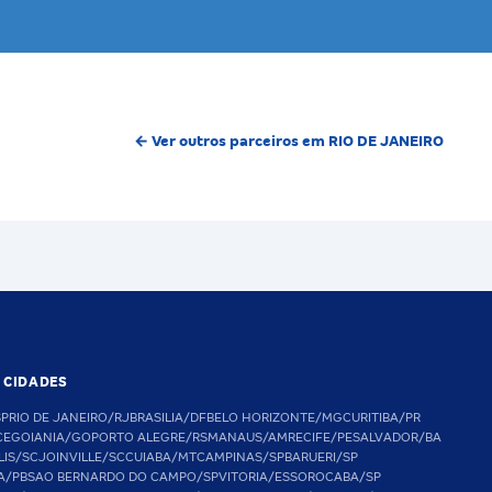
← Ver outros parceiros em RIO DE JANEIRO
S CIDADES
SP
RIO DE JANEIRO/RJ
BRASILIA/DF
BELO HORIZONTE/MG
CURITIBA/PR
CE
GOIANIA/GO
PORTO ALEGRE/RS
MANAUS/AM
RECIFE/PE
SALVADOR/BA
LIS/SC
JOINVILLE/SC
CUIABA/MT
CAMPINAS/SP
BARUERI/SP
A/PB
SAO BERNARDO DO CAMPO/SP
VITORIA/ES
SOROCABA/SP