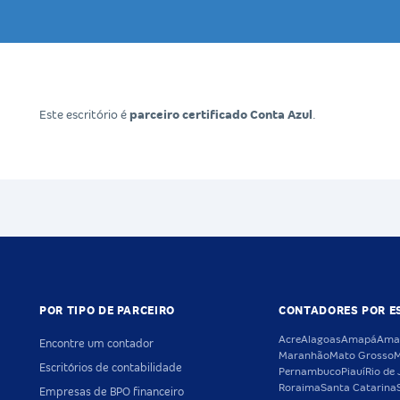
Este escritório é
parceiro certificado Conta Azul
.
POR TIPO DE PARCEIRO
CONTADORES POR E
Acre
Alagoas
Amapá
Ama
Encontre um contador
Maranhão
Mato Grosso
M
Escritórios de contabilidade
Pernambuco
Piauí
Rio de 
Roraima
Santa Catarina
Empresas de BPO financeiro