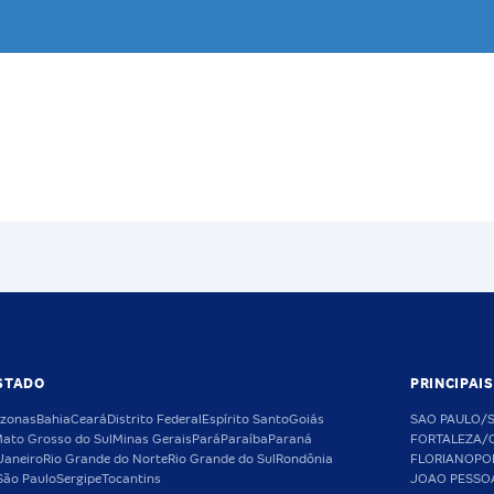
STADO
PRINCIPAI
zonas
Bahia
Ceará
Distrito Federal
Espírito Santo
Goiás
SAO PAULO/
ato Grosso do Sul
Minas Gerais
Pará
Paraíba
Paraná
FORTALEZA/
Janeiro
Rio Grande do Norte
Rio Grande do Sul
Rondônia
FLORIANOPO
São Paulo
Sergipe
Tocantins
JOAO PESSO