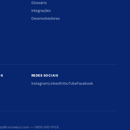
Glossário
Integrações
Desenvolvedores
OS
REDES SOCIAIS
Instagram
LinkedIn
YouTube
Facebook
riaip@contaazul.com — 0800 600 0918.