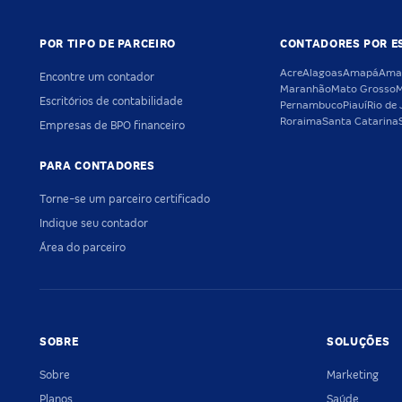
POR TIPO DE PARCEIRO
CONTADORES POR E
Acre
Alagoas
Amapá
Ama
Encontre um contador
Maranhão
Mato Grosso
M
Escritórios de contabilidade
Pernambuco
Piauí
Rio de 
Roraima
Santa Catarina
Empresas de BPO financeiro
PARA CONTADORES
Torne-se um parceiro certificado
Indique seu contador
Área do parceiro
SOBRE
SOLUÇÕES
Sobre
Marketing
Planos
Saúde