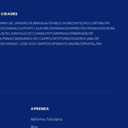
S CIDADES
SP
RIO DE JANEIRO/RJ
BRASILIA/DF
BELO HORIZONTE/MG
CURITIBA/PR
CE
GOIANIA/GO
PORTO ALEGRE/RS
MANAUS/AM
RECIFE/PE
SALVADOR/BA
LIS/SC
JOINVILLE/SC
CUIABA/MT
CAMPINAS/SP
BARUERI/SP
A/PB
SAO BERNARDO DO CAMPO/SP
VITORIA/ES
SOROCABA/SP
NDE/MS
SAO JOSE DOS CAMPOS/SP
SANTO ANDRE/SP
NATAL/RN
APRENDA
Reforma Tributária
Blog