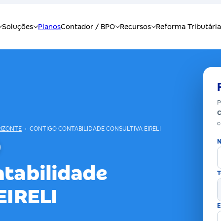
P
C
c
RIZONTE
›
CONTIGO CONTABILIDADE CONSULTIVA EIRELI
N
ntabilidade
T
EIRELI
E