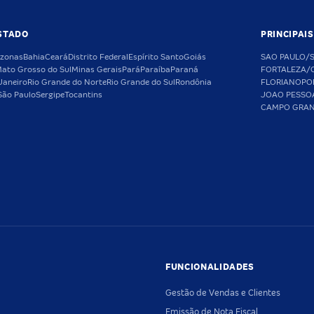
STADO
PRINCIPAI
zonas
Bahia
Ceará
Distrito Federal
Espírito Santo
Goiás
SAO PAULO/
ato Grosso do Sul
Minas Gerais
Pará
Paraíba
Paraná
FORTALEZA/
Janeiro
Rio Grande do Norte
Rio Grande do Sul
Rondônia
FLORIANOPO
São Paulo
Sergipe
Tocantins
JOAO PESSO
CAMPO GRA
FUNCIONALIDADES
Gestão de Vendas e Clientes
Emissão de Nota Fiscal