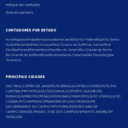
Indique seu contador
Área do parceiro
CONTADORES POR ESTADO
Acre
Alagoas
Amapá
Amazonas
Bahia
Ceará
Distrito Federal
Espírito Santo
Goiás
Maranhão
Mato Grosso
Mato Grosso do Sul
Minas Gerais
Pará
Paraíba
Paraná
Pernambuco
Piauí
Rio de Janeiro
Rio Grande do Norte
Rio Grande do Sul
Rondônia
Roraima
Santa Catarina
São Paulo
Sergipe
Tocantins
PRINCIPAIS CIDADES
SAO PAULO/SP
RIO DE JANEIRO/RJ
BRASILIA/DF
BELO HORIZONTE/MG
CURITIBA/PR
FORTALEZA/CE
GOIANIA/GO
PORTO ALEGRE/RS
MANAUS/AM
RECIFE/PE
SALVADOR/BA
FLORIANOPOLIS/SC
JOINVILLE/SC
CUIABA/MT
CAMPINAS/SP
BARUERI/SP
JOAO PESSOA/PB
SAO BERNARDO DO CAMPO/SP
VITORIA/ES
SOROCABA/SP
CAMPO GRANDE/MS
SAO JOSE DOS CAMPOS/SP
SANTO ANDRE/SP
NATAL/RN