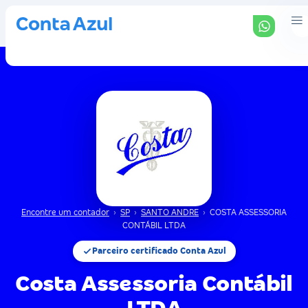
Encontre um contador
›
SP
›
SANTO ANDRE
›
COSTA ASSESSORIA
CONTÁBIL LTDA
Parceiro certificado Conta Azul
Costa Assessoria Contábil