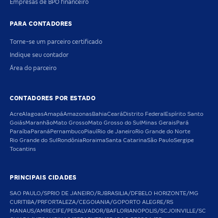
Empresas de BPO financeiro
PARA CONTADORES
Torne-se um parceiro certificado
Indique seu contador
Área do parceiro
CONTADORES POR ESTADO
Acre
Alagoas
Amapá
Amazonas
Bahia
Ceará
Distrito Federal
Espírito Santo
Goiás
Maranhão
Mato Grosso
Mato Grosso do Sul
Minas Gerais
Pará
Paraíba
Paraná
Pernambuco
Piauí
Rio de Janeiro
Rio Grande do Norte
Rio Grande do Sul
Rondônia
Roraima
Santa Catarina
São Paulo
Sergipe
Tocantins
PRINCIPAIS CIDADES
SAO PAULO/SP
RIO DE JANEIRO/RJ
BRASILIA/DF
BELO HORIZONTE/MG
CURITIBA/PR
FORTALEZA/CE
GOIANIA/GO
PORTO ALEGRE/RS
MANAUS/AM
RECIFE/PE
SALVADOR/BA
FLORIANOPOLIS/SC
JOINVILLE/SC