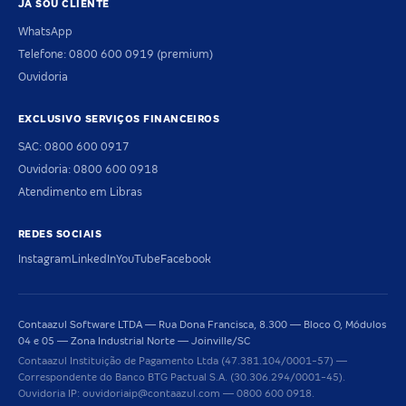
JÁ SOU CLIENTE
WhatsApp
Telefone: 0800 600 0919 (premium)
Ouvidoria
EXCLUSIVO SERVIÇOS FINANCEIROS
SAC: 0800 600 0917
Ouvidoria: 0800 600 0918
Atendimento em Libras
REDES SOCIAIS
Instagram
LinkedIn
YouTube
Facebook
Contaazul Software LTDA — Rua Dona Francisca, 8.300 — Bloco O, Módulos
04 e 05 — Zona Industrial Norte — Joinville/SC
Contaazul Instituição de Pagamento Ltda (47.381.104/0001-57) —
Correspondente do Banco BTG Pactual S.A. (30.306.294/0001-45).
Ouvidoria IP: ouvidoriaip@contaazul.com — 0800 600 0918.