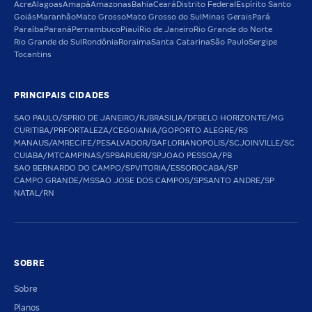
Acre
Alagoas
Amapá
Amazonas
Bahia
Ceará
Distrito Federal
Espírito Santo
Goiás
Maranhão
Mato Grosso
Mato Grosso do Sul
Minas Gerais
Pará
Paraíba
Paraná
Pernambuco
Piauí
Rio de Janeiro
Rio Grande do Norte
Rio Grande do Sul
Rondônia
Roraima
Santa Catarina
São Paulo
Sergipe
Tocantins
PRINCIPAIS CIDADES
SAO PAULO/SP
RIO DE JANEIRO/RJ
BRASILIA/DF
BELO HORIZONTE/MG
CURITIBA/PR
FORTALEZA/CE
GOIANIA/GO
PORTO ALEGRE/RS
MANAUS/AM
RECIFE/PE
SALVADOR/BA
FLORIANOPOLIS/SC
JOINVILLE/SC
CUIABA/MT
CAMPINAS/SP
BARUERI/SP
JOAO PESSOA/PB
SAO BERNARDO DO CAMPO/SP
VITORIA/ES
SOROCABA/SP
CAMPO GRANDE/MS
SAO JOSE DOS CAMPOS/SP
SANTO ANDRE/SP
NATAL/RN
SOBRE
Sobre
Planos