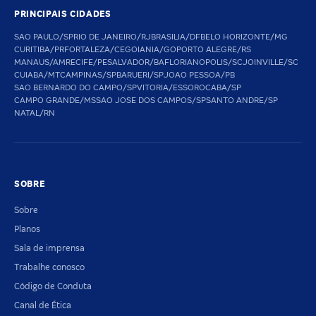
PRINCIPAIS CIDADES
SAO PAULO/SP
RIO DE JANEIRO/RJ
BRASILIA/DF
BELO HORIZONTE/MG
CURITIBA/PR
FORTALEZA/CE
GOIANIA/GO
PORTO ALEGRE/RS
MANAUS/AM
RECIFE/PE
SALVADOR/BA
FLORIANOPOLIS/SC
JOINVILLE/SC
CUIABA/MT
CAMPINAS/SP
BARUERI/SP
JOAO PESSOA/PB
SAO BERNARDO DO CAMPO/SP
VITORIA/ES
SOROCABA/SP
CAMPO GRANDE/MS
SAO JOSE DOS CAMPOS/SP
SANTO ANDRE/SP
NATAL/RN
SOBRE
Sobre
Planos
Sala de imprensa
Trabalhe conosco
Código de Conduta
Canal de Ética