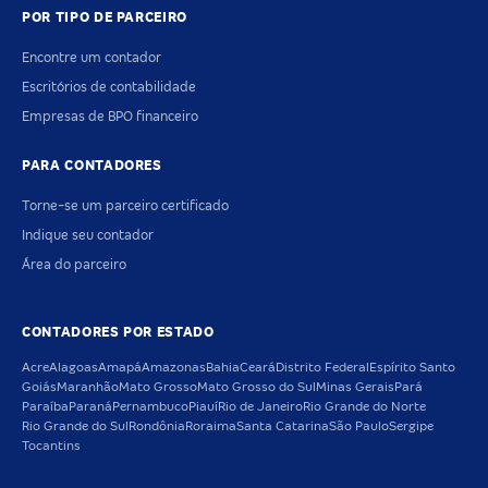
POR TIPO DE PARCEIRO
Encontre um contador
Escritórios de contabilidade
Empresas de BPO financeiro
PARA CONTADORES
Torne-se um parceiro certificado
Indique seu contador
Área do parceiro
CONTADORES POR ESTADO
Acre
Alagoas
Amapá
Amazonas
Bahia
Ceará
Distrito Federal
Espírito Santo
Goiás
Maranhão
Mato Grosso
Mato Grosso do Sul
Minas Gerais
Pará
Paraíba
Paraná
Pernambuco
Piauí
Rio de Janeiro
Rio Grande do Norte
Rio Grande do Sul
Rondônia
Roraima
Santa Catarina
São Paulo
Sergipe
Tocantins