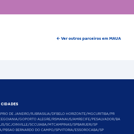
← Ver outros parceiros em MAUA
S CIDADES
SP
RIO DE JANEIRO/RJ
BRASILIA/DF
BELO HORIZONTE/MG
CURITIBA/PR
CE
GOIANIA/GO
PORTO ALEGRE/RS
MANAUS/AM
RECIFE/PE
SALVADOR/BA
LIS/SC
JOINVILLE/SC
CUIABA/MT
CAMPINAS/SP
BARUERI/SP
A/PB
SAO BERNARDO DO CAMPO/SP
VITORIA/ES
SOROCABA/SP