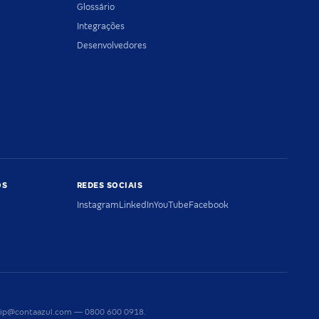
Glossário
Integrações
Desenvolvedores
OS
REDES SOCIAIS
Instagram
LinkedIn
YouTube
Facebook
riaip@contaazul.com — 0800 600 0918.