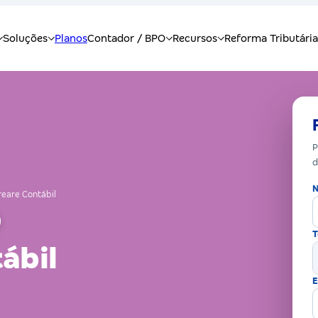
P
d
N
reare Contábil
T
ábil
E