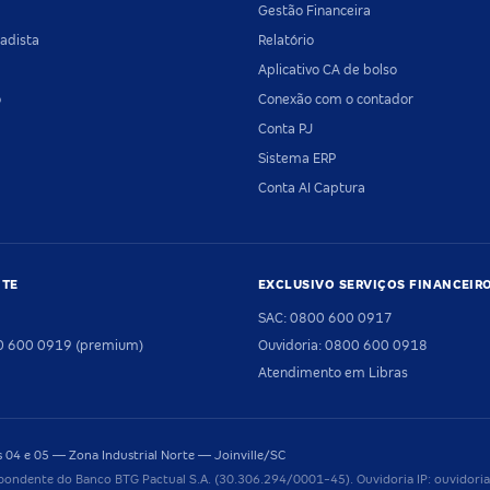
Gestão Financeira
adista
Relatório
Aplicativo CA de bolso
o
Conexão com o contador
Conta PJ
Sistema ERP
Conta AI Captura
NTE
EXCLUSIVO SERVIÇOS FINANCEIR
SAC: 0800 600 0917
00 600 0919 (premium)
Ouvidoria: 0800 600 0918
Atendimento em Libras
04 e 05 — Zona Industrial Norte — Joinville/SC
pondente do Banco BTG Pactual S.A. (30.306.294/0001-45). Ouvidoria IP: ouvido