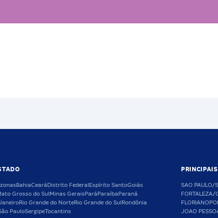
STADO
PRINCIPAI
zonas
Bahia
Ceará
Distrito Federal
Espírito Santo
Goiás
SAO PAULO/
ato Grosso do Sul
Minas Gerais
Pará
Paraíba
Paraná
FORTALEZA/
Janeiro
Rio Grande do Norte
Rio Grande do Sul
Rondônia
FLORIANOPO
São Paulo
Sergipe
Tocantins
JOAO PESSO