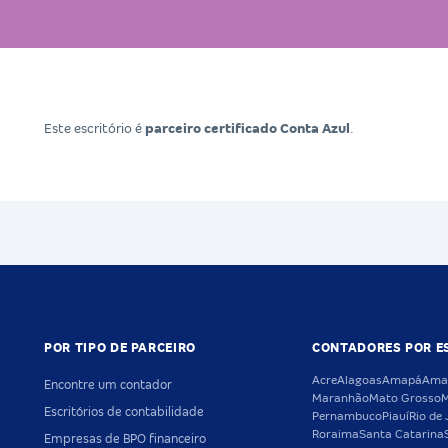
Este escritório é
parceiro certificado Conta Azul
.
POR TIPO DE PARCEIRO
CONTADORES POR E
Acre
Alagoas
Amapá
Ama
Encontre um contador
Maranhão
Mato Grosso
M
Escritórios de contabilidade
Pernambuco
Piauí
Rio de 
Roraima
Santa Catarina
Empresas de BPO financeiro