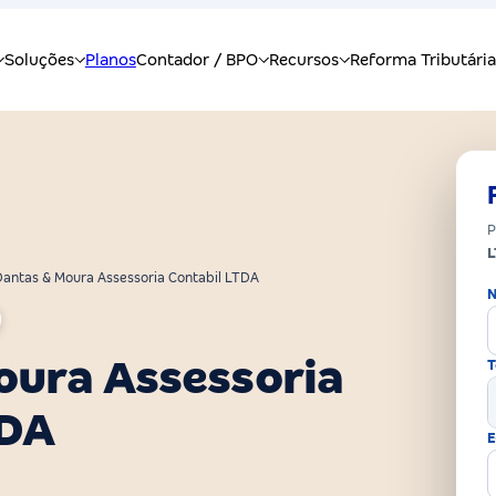
P
Dantas & Moura Assessoria Contabil LTDA
N
oura Assessoria
T
TDA
E