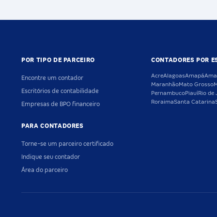
POR TIPO DE PARCEIRO
CONTADORES POR E
Acre
Alagoas
Amapá
Ama
Encontre um contador
Maranhão
Mato Grosso
M
Escritórios de contabilidade
Pernambuco
Piauí
Rio de 
Roraima
Santa Catarina
Empresas de BPO financeiro
PARA CONTADORES
Torne-se um parceiro certificado
Indique seu contador
Área do parceiro