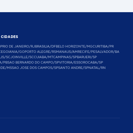
S CIDADES
SP
RIO DE JANEIRO/RJ
BRASILIA/DF
BELO HORIZONTE/MG
CURITIBA/PR
CE
GOIANIA/GO
PORTO ALEGRE/RS
MANAUS/AM
RECIFE/PE
SALVADOR/BA
LIS/SC
JOINVILLE/SC
CUIABA/MT
CAMPINAS/SP
BARUERI/SP
A/PB
SAO BERNARDO DO CAMPO/SP
VITORIA/ES
SOROCABA/SP
NDE/MS
SAO JOSE DOS CAMPOS/SP
SANTO ANDRE/SP
NATAL/RN