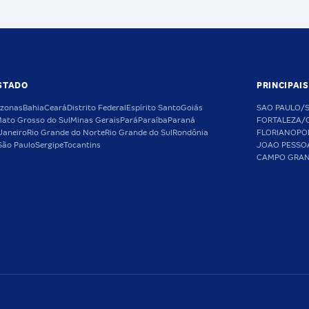
STADO
PRINCIPAI
zonas
Bahia
Ceará
Distrito Federal
Espírito Santo
Goiás
SAO PAULO/
ato Grosso do Sul
Minas Gerais
Pará
Paraíba
Paraná
FORTALEZA/
Janeiro
Rio Grande do Norte
Rio Grande do Sul
Rondônia
FLORIANOPO
São Paulo
Sergipe
Tocantins
JOAO PESSO
CAMPO GRA