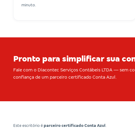
minuto.
Pronto para simplificar sua co
Fale com o Diacontec Serviços Contábeis LTDA — sem c
confiança de um parceiro certificado Conta Azul.
Este escritório é
parceiro certificado Conta Azul
.