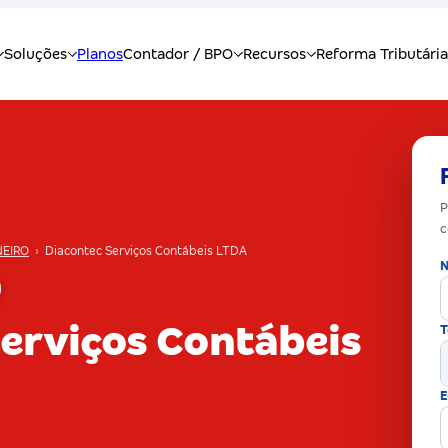
P
c
NEIRO
›
Diacontec Serviços Contábeis LTDA
N
erviços Contábeis
T
E