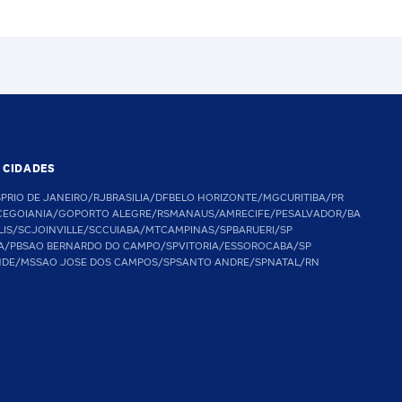
S CIDADES
SP
RIO DE JANEIRO/RJ
BRASILIA/DF
BELO HORIZONTE/MG
CURITIBA/PR
CE
GOIANIA/GO
PORTO ALEGRE/RS
MANAUS/AM
RECIFE/PE
SALVADOR/BA
LIS/SC
JOINVILLE/SC
CUIABA/MT
CAMPINAS/SP
BARUERI/SP
A/PB
SAO BERNARDO DO CAMPO/SP
VITORIA/ES
SOROCABA/SP
NDE/MS
SAO JOSE DOS CAMPOS/SP
SANTO ANDRE/SP
NATAL/RN