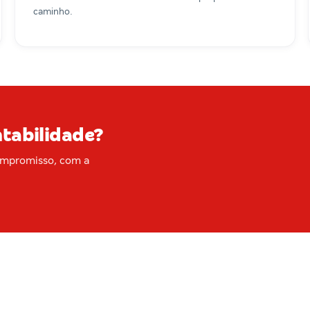
caminho.
ntabilidade?
ompromisso, com a