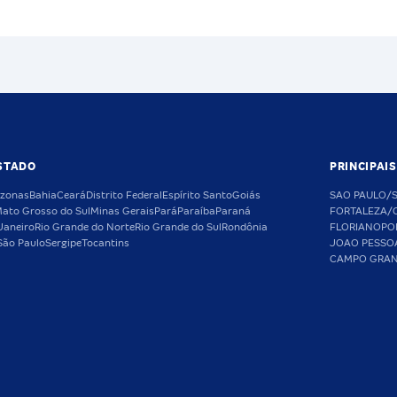
STADO
PRINCIPAI
zonas
Bahia
Ceará
Distrito Federal
Espírito Santo
Goiás
SAO PAULO/
ato Grosso do Sul
Minas Gerais
Pará
Paraíba
Paraná
FORTALEZA/
Janeiro
Rio Grande do Norte
Rio Grande do Sul
Rondônia
FLORIANOPO
São Paulo
Sergipe
Tocantins
JOAO PESSO
CAMPO GRA