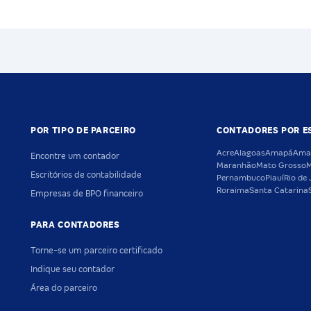
POR TIPO DE PARCEIRO
CONTADORES POR E
Acre
Alagoas
Amapá
Ama
Encontre um contador
Maranhão
Mato Grosso
M
Escritórios de contabilidade
Pernambuco
Piauí
Rio de 
Roraima
Santa Catarina
Empresas de BPO financeiro
PARA CONTADORES
Torne-se um parceiro certificado
Indique seu contador
Área do parceiro