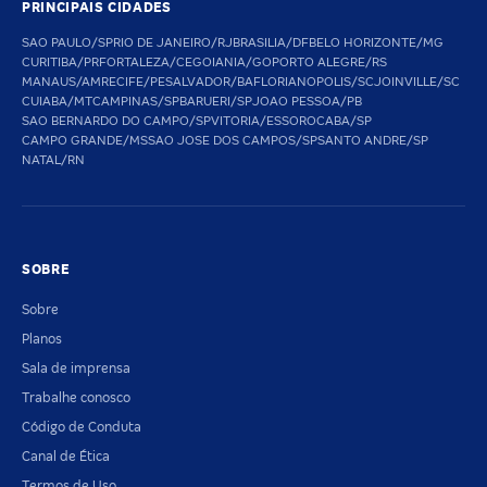
PRINCIPAIS CIDADES
SAO PAULO/SP
RIO DE JANEIRO/RJ
BRASILIA/DF
BELO HORIZONTE/MG
CURITIBA/PR
FORTALEZA/CE
GOIANIA/GO
PORTO ALEGRE/RS
MANAUS/AM
RECIFE/PE
SALVADOR/BA
FLORIANOPOLIS/SC
JOINVILLE/SC
CUIABA/MT
CAMPINAS/SP
BARUERI/SP
JOAO PESSOA/PB
SAO BERNARDO DO CAMPO/SP
VITORIA/ES
SOROCABA/SP
CAMPO GRANDE/MS
SAO JOSE DOS CAMPOS/SP
SANTO ANDRE/SP
NATAL/RN
SOBRE
Sobre
Planos
Sala de imprensa
Trabalhe conosco
Código de Conduta
Canal de Ética
Termos de Uso