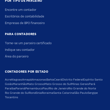
POR TIPO DE PARCEIRO
Encontre um contador
Escritórios de contabilidade
Empresas de BPO financeiro
PARA CONTADORES
Torne-se um parceiro certificado
Indique seu contador
Área do parceiro
CONTADORES POR ESTADO
Acre
Alagoas
Amapá
Amazonas
Bahia
Ceará
Distrito Federal
Espírito Santo
Goiás
Maranhão
Mato Grosso
Mato Grosso do Sul
Minas Gerais
Pará
Paraíba
Paraná
Pernambuco
Piauí
Rio de Janeiro
Rio Grande do Norte
Rio Grande do Sul
Rondônia
Roraima
Santa Catarina
São Paulo
Sergipe
Tocantins