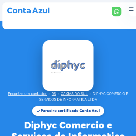
Encontre um contador
›
RS
›
CAXIAS DO SUL
›
DIPHYC COMERCIO E
SERVICOS DE INFORMATICA LTDA
Parceiro certificado Conta Azul
Diphyc Comercio e