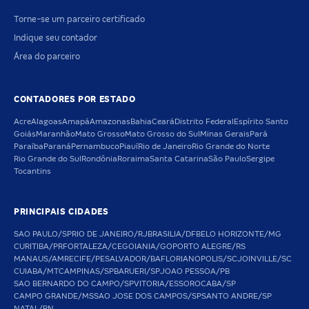
Torne-se um parceiro certificado
Indique seu contador
Área do parceiro
CONTADORES POR ESTADO
Acre
Alagoas
Amapá
Amazonas
Bahia
Ceará
Distrito Federal
Espírito Santo
Goiás
Maranhão
Mato Grosso
Mato Grosso do Sul
Minas Gerais
Pará
Paraíba
Paraná
Pernambuco
Piauí
Rio de Janeiro
Rio Grande do Norte
Rio Grande do Sul
Rondônia
Roraima
Santa Catarina
São Paulo
Sergipe
Tocantins
PRINCIPAIS CIDADES
SAO PAULO/SP
RIO DE JANEIRO/RJ
BRASILIA/DF
BELO HORIZONTE/MG
CURITIBA/PR
FORTALEZA/CE
GOIANIA/GO
PORTO ALEGRE/RS
MANAUS/AM
RECIFE/PE
SALVADOR/BA
FLORIANOPOLIS/SC
JOINVILLE/SC
CUIABA/MT
CAMPINAS/SP
BARUERI/SP
JOAO PESSOA/PB
SAO BERNARDO DO CAMPO/SP
VITORIA/ES
SOROCABA/SP
CAMPO GRANDE/MS
SAO JOSE DOS CAMPOS/SP
SANTO ANDRE/SP
NATAL/RN