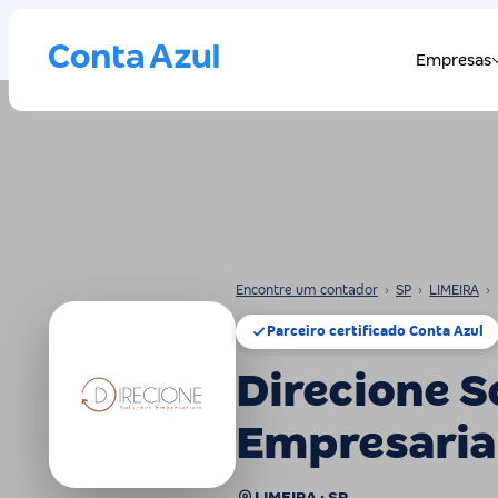
Encontre um contador
›
SP
›
LIMEIRA
›
Parceiro certificado Conta Azul
Direcione S
Empresaria
LIMEIRA · SP