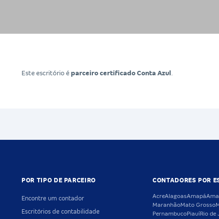
Este escritório é
parceiro certificado Conta Azul
.
POR TIPO DE PARCEIRO
CONTADORES POR E
Acre
Alagoas
Amapá
Ama
Encontre um contador
Maranhão
Mato Grosso
M
Escritórios de contabilidade
Pernambuco
Piauí
Rio de 