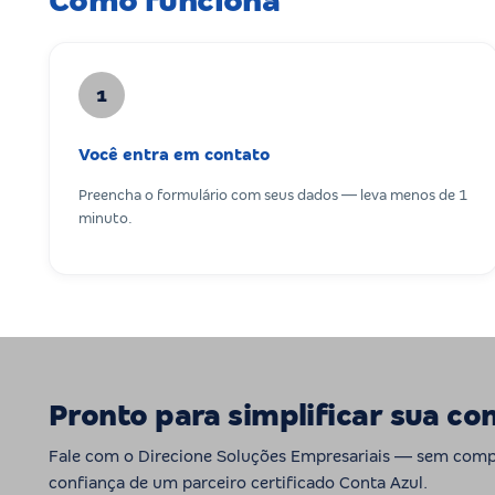
Como funciona
1
Você entra em contato
Preencha o formulário com seus dados — leva menos de 1
minuto.
Pronto para simplificar sua co
Fale com o Direcione Soluções Empresariais — sem com
confiança de um parceiro certificado Conta Azul.