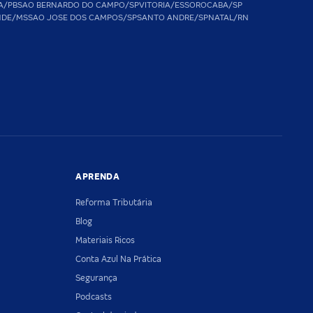
A/PB
SAO BERNARDO DO CAMPO/SP
VITORIA/ES
SOROCABA/SP
NDE/MS
SAO JOSE DOS CAMPOS/SP
SANTO ANDRE/SP
NATAL/RN
APRENDA
Reforma Tributária
Blog
Materiais Ricos
Conta Azul Na Prática
Segurança
Podcasts