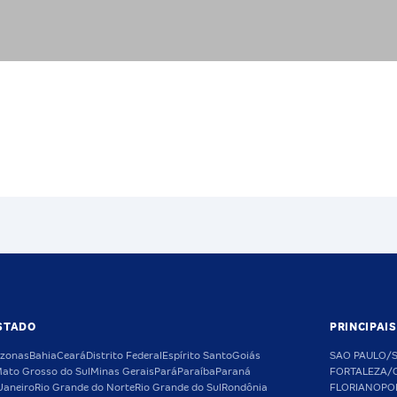
STADO
PRINCIPAI
zonas
Bahia
Ceará
Distrito Federal
Espírito Santo
Goiás
SAO PAULO/
ato Grosso do Sul
Minas Gerais
Pará
Paraíba
Paraná
FORTALEZA/
Janeiro
Rio Grande do Norte
Rio Grande do Sul
Rondônia
FLORIANOPO