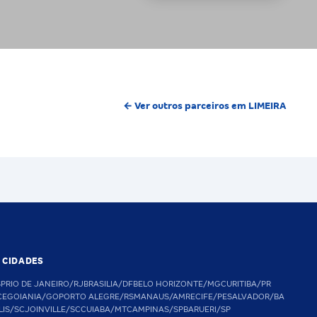
← Ver outros parceiros em LIMEIRA
S CIDADES
SP
RIO DE JANEIRO/RJ
BRASILIA/DF
BELO HORIZONTE/MG
CURITIBA/PR
CE
GOIANIA/GO
PORTO ALEGRE/RS
MANAUS/AM
RECIFE/PE
SALVADOR/BA
LIS/SC
JOINVILLE/SC
CUIABA/MT
CAMPINAS/SP
BARUERI/SP