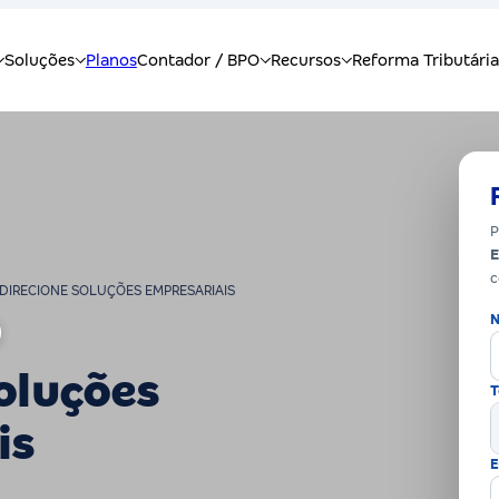
P
E
c
DIRECIONE SOLUÇÕES EMPRESARIAIS
N
oluções
T
is
E