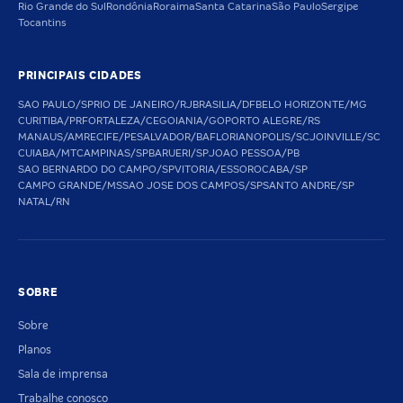
Rio Grande do Sul
Rondônia
Roraima
Santa Catarina
São Paulo
Sergipe
Tocantins
PRINCIPAIS CIDADES
SAO PAULO/SP
RIO DE JANEIRO/RJ
BRASILIA/DF
BELO HORIZONTE/MG
CURITIBA/PR
FORTALEZA/CE
GOIANIA/GO
PORTO ALEGRE/RS
MANAUS/AM
RECIFE/PE
SALVADOR/BA
FLORIANOPOLIS/SC
JOINVILLE/SC
CUIABA/MT
CAMPINAS/SP
BARUERI/SP
JOAO PESSOA/PB
SAO BERNARDO DO CAMPO/SP
VITORIA/ES
SOROCABA/SP
CAMPO GRANDE/MS
SAO JOSE DOS CAMPOS/SP
SANTO ANDRE/SP
NATAL/RN
SOBRE
Sobre
Planos
Sala de imprensa
Trabalhe conosco