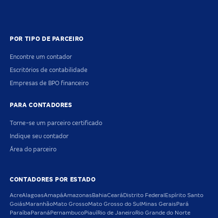
POR TIPO DE PARCEIRO
Encontre um contador
Escritórios de contabilidade
Empresas de BPO financeiro
PARA CONTADORES
Torne-se um parceiro certificado
Indique seu contador
Área do parceiro
CONTADORES POR ESTADO
Acre
Alagoas
Amapá
Amazonas
Bahia
Ceará
Distrito Federal
Espírito Santo
Goiás
Maranhão
Mato Grosso
Mato Grosso do Sul
Minas Gerais
Pará
Paraíba
Paraná
Pernambuco
Piauí
Rio de Janeiro
Rio Grande do Norte