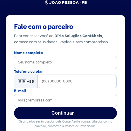
JOAO PESSOA · PB
Fale com o parceiro
Para conectar você ao
Dírio Soluções Contábeis
,
comece com seus dados. Rápido e sem compromisso.
Nome completo
Telefone celular
🇧🇷 +55
E-mail
Continuar →
Seus dados serão usados pela Conta Azul e compartilhados com o
parceiro, conforme a Política de Privacidade.