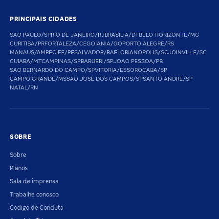
PRINCIPAIS CIDADES
SAO PAULO/SP
RIO DE JANEIRO/RJ
BRASILIA/DF
BELO HORIZONTE/MG
CURITIBA/PR
FORTALEZA/CE
GOIANIA/GO
PORTO ALEGRE/RS
MANAUS/AM
RECIFE/PE
SALVADOR/BA
FLORIANOPOLIS/SC
JOINVILLE/SC
CUIABA/MT
CAMPINAS/SP
BARUERI/SP
JOAO PESSOA/PB
SAO BERNARDO DO CAMPO/SP
VITORIA/ES
SOROCABA/SP
CAMPO GRANDE/MS
SAO JOSE DOS CAMPOS/SP
SANTO ANDRE/SP
NATAL/RN
SOBRE
Sobre
Planos
Sala de imprensa
Trabalhe conosco
Código de Conduta