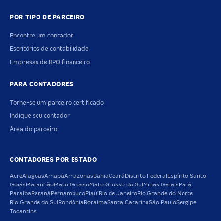
POR TIPO DE PARCEIRO
Encontre um contador
Escritórios de contabilidade
Empresas de BPO financeiro
PARA CONTADORES
Torne-se um parceiro certificado
Indique seu contador
Área do parceiro
CONTADORES POR ESTADO
Acre
Alagoas
Amapá
Amazonas
Bahia
Ceará
Distrito Federal
Espírito Santo
Goiás
Maranhão
Mato Grosso
Mato Grosso do Sul
Minas Gerais
Pará
Paraíba
Paraná
Pernambuco
Piauí
Rio de Janeiro
Rio Grande do Norte
Rio Grande do Sul
Rondônia
Roraima
Santa Catarina
São Paulo
Sergipe
Tocantins