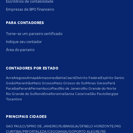
Escritórios de contabilidade
Empresas de BPO financeiro
PARA CONTADORES
Torne-se um parceiro certificado
Indique seu contador
Área do parceiro
CONTADORES POR ESTADO
Acre
Alagoas
Amapá
Amazonas
Bahia
Ceará
Distrito Federal
Espírito Santo
Goiás
Maranhão
Mato Grosso
Mato Grosso do Sul
Minas Gerais
Pará
Paraíba
Paraná
Pernambuco
Piauí
Rio de Janeiro
Rio Grande do Norte
Rio Grande do Sul
Rondônia
Roraima
Santa Catarina
São Paulo
Sergipe
Tocantins
PRINCIPAIS CIDADES
SAO PAULO/SP
RIO DE JANEIRO/RJ
BRASILIA/DF
BELO HORIZONTE/MG
CURITIBA/PR
FORTALEZA/CE
GOIANIA/GO
PORTO ALEGRE/RS