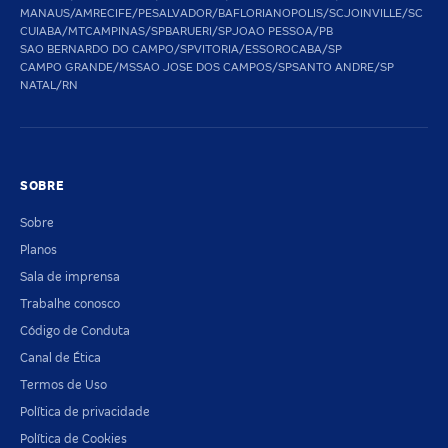
MANAUS/AM
RECIFE/PE
SALVADOR/BA
FLORIANOPOLIS/SC
JOINVILLE/SC
CUIABA/MT
CAMPINAS/SP
BARUERI/SP
JOAO PESSOA/PB
SAO BERNARDO DO CAMPO/SP
VITORIA/ES
SOROCABA/SP
CAMPO GRANDE/MS
SAO JOSE DOS CAMPOS/SP
SANTO ANDRE/SP
NATAL/RN
SOBRE
Sobre
Planos
Sala de imprensa
Trabalhe conosco
Código de Conduta
Canal de Ética
Termos de Uso
Política de privacidade
Política de Cookies