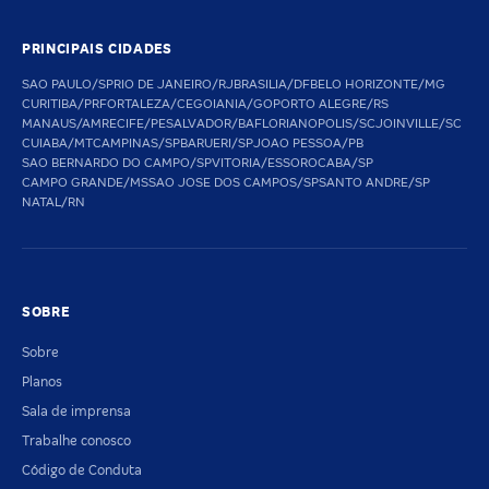
PRINCIPAIS CIDADES
SAO PAULO/SP
RIO DE JANEIRO/RJ
BRASILIA/DF
BELO HORIZONTE/MG
CURITIBA/PR
FORTALEZA/CE
GOIANIA/GO
PORTO ALEGRE/RS
MANAUS/AM
RECIFE/PE
SALVADOR/BA
FLORIANOPOLIS/SC
JOINVILLE/SC
CUIABA/MT
CAMPINAS/SP
BARUERI/SP
JOAO PESSOA/PB
SAO BERNARDO DO CAMPO/SP
VITORIA/ES
SOROCABA/SP
CAMPO GRANDE/MS
SAO JOSE DOS CAMPOS/SP
SANTO ANDRE/SP
NATAL/RN
SOBRE
Sobre
Planos
Sala de imprensa
Trabalhe conosco
Código de Conduta