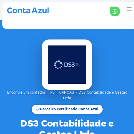
Encontre um contador
›
RS
›
CANOAS
›
DS3 Contabilidade e Gestao
Ltda
Parceiro certificado Conta Azul
DS3 Contabilidade e