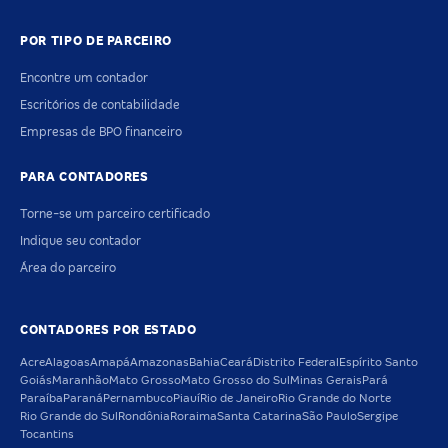
POR TIPO DE PARCEIRO
Encontre um contador
Escritórios de contabilidade
Empresas de BPO financeiro
PARA CONTADORES
Torne-se um parceiro certificado
Indique seu contador
Área do parceiro
CONTADORES POR ESTADO
Acre
Alagoas
Amapá
Amazonas
Bahia
Ceará
Distrito Federal
Espírito Santo
Goiás
Maranhão
Mato Grosso
Mato Grosso do Sul
Minas Gerais
Pará
Paraíba
Paraná
Pernambuco
Piauí
Rio de Janeiro
Rio Grande do Norte
Rio Grande do Sul
Rondônia
Roraima
Santa Catarina
São Paulo
Sergipe
Tocantins