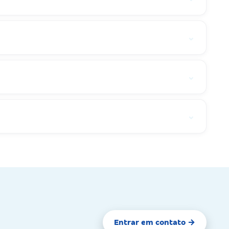
⌄
⌄
⌄
Entrar em contato →