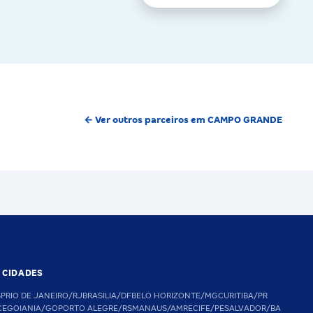
← Ver outros parceiros em CAMPO GRANDE
S CIDADES
SP
RIO DE JANEIRO/RJ
BRASILIA/DF
BELO HORIZONTE/MG
CURITIBA/PR
CE
GOIANIA/GO
PORTO ALEGRE/RS
MANAUS/AM
RECIFE/PE
SALVADOR/BA