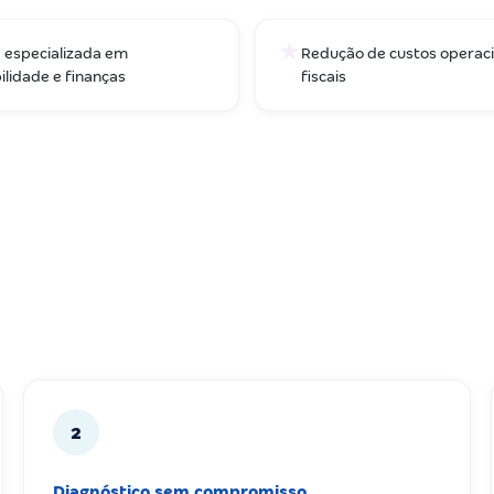
★
 especializada em
Redução de custos operaci
ilidade e finanças
fiscais
2
Diagnóstico sem compromisso