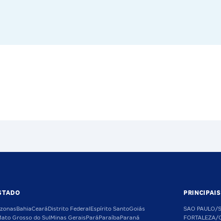
STADO
PRINCIPAI
zonas
Bahia
Ceará
Distrito Federal
Espírito Santo
Goiás
SAO PAULO/
ato Grosso do Sul
Minas Gerais
Pará
Paraíba
Paraná
FORTALEZA/