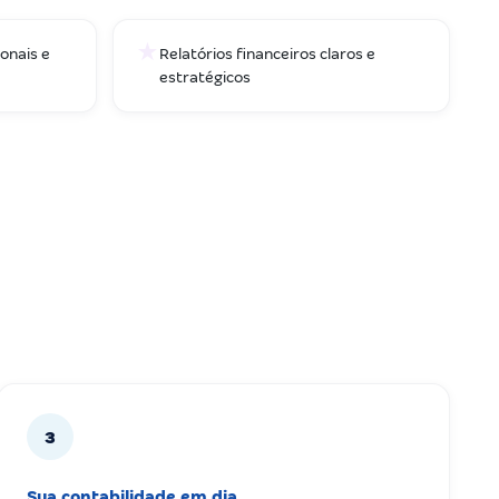
★
onais e
Relatórios financeiros claros e
estratégicos
3
Sua contabilidade em dia