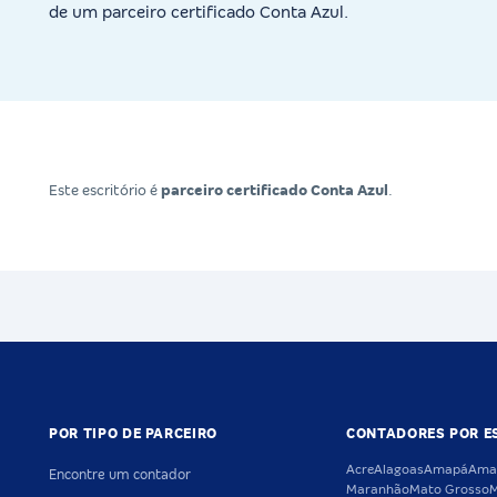
de um parceiro certificado Conta Azul.
Este escritório é
parceiro certificado Conta Azul
.
POR TIPO DE PARCEIRO
CONTADORES POR E
Acre
Alagoas
Amapá
Ama
Encontre um contador
Maranhão
Mato Grosso
M