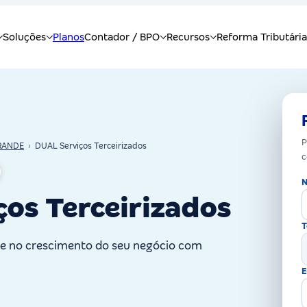
P
RANDE
›
DUAL Serviços Terceirizados
c
N
os Terceirizados
T
ue no crescimento do seu negócio com
E