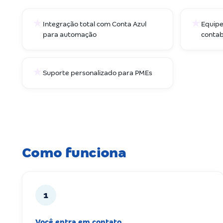
★
★
Integração total com Conta Azul
Equipe
para automação
contab
★
Suporte personalizado para PMEs
Como funciona
1
Você entra em contato