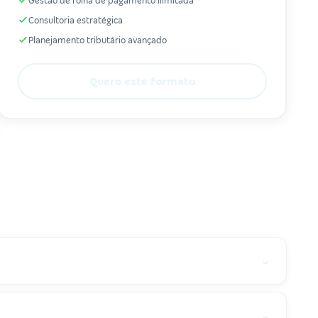
Gestão de folha de pagamento ilimitada
Consultoria estratégica
Planejamento tributário avançado
Quero este formato
⌄
⌄