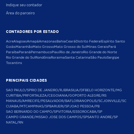
Indique seu contador
Área do parceiro
CONTADORES POR ESTADO
Acre
Alagoas
Amapá
Amazonas
Bahia
Ceará
Distrito Federal
Espírito Santo
Goiás
Maranhão
Mato Grosso
Mato Grosso do Sul
Minas Gerais
Pará
Paraíba
Paraná
Pernambuco
Piauí
Rio de Janeiro
Rio Grande do Norte
Rio Grande do Sul
Rondônia
Roraima
Santa Catarina
São Paulo
Sergipe
Tocantins
PRINCIPAIS CIDADES
SAO PAULO/SP
RIO DE JANEIRO/RJ
BRASILIA/DF
BELO HORIZONTE/MG
CURITIBA/PR
FORTALEZA/CE
GOIANIA/GO
PORTO ALEGRE/RS
MANAUS/AM
RECIFE/PE
SALVADOR/BA
FLORIANOPOLIS/SC
JOINVILLE/SC
CUIABA/MT
CAMPINAS/SP
BARUERI/SP
JOAO PESSOA/PB
SAO BERNARDO DO CAMPO/SP
VITORIA/ES
SOROCABA/SP
CAMPO GRANDE/MS
SAO JOSE DOS CAMPOS/SP
SANTO ANDRE/SP
NATAL/RN