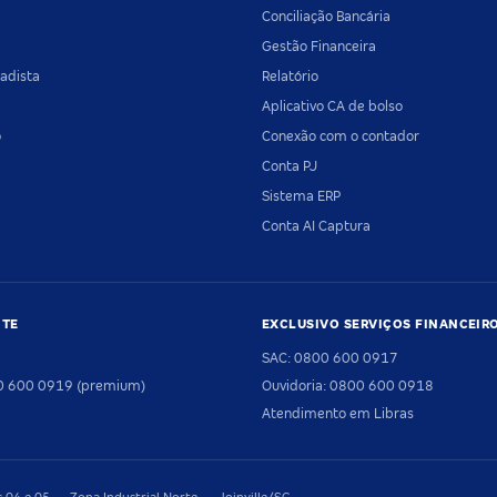
Conciliação Bancária
Gestão Financeira
adista
Relatório
Aplicativo CA de bolso
o
Conexão com o contador
Conta PJ
Sistema ERP
Conta AI Captura
NTE
EXCLUSIVO SERVIÇOS FINANCEIR
SAC: 0800 600 0917
00 600 0919 (premium)
Ouvidoria: 0800 600 0918
Atendimento em Libras
04 e 05 — Zona Industrial Norte — Joinville/SC