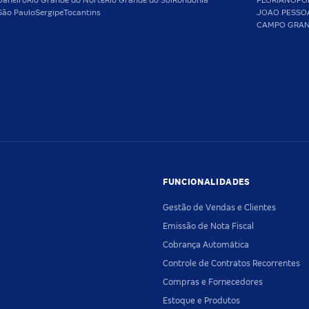
Janeiro
Rio Grande do Norte
Rio Grande do Sul
Rondônia
FLORIANOPO
São Paulo
Sergipe
Tocantins
JOAO PESSO
CAMPO GRA
FUNCIONALIDADES
Gestão de Vendas e Clientes
Emissão de Nota Fiscal
Cobrança Automática
Controle de Contratos Recorrentes
Compras e Fornecedores
Estoque e Produtos