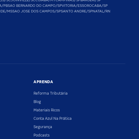
LIS/SC
JOINVILLE/SC
CUIABA/MT
CAMPINAS/SP
BARUERI/SP
A/PB
SAO BERNARDO DO CAMPO/SP
VITORIA/ES
SOROCABA/SP
NDE/MS
SAO JOSE DOS CAMPOS/SP
SANTO ANDRE/SP
NATAL/RN
APRENDA
Reforma Tributária
Blog
Materiais Ricos
Conta Azul Na Prática
Segurança
Podcasts