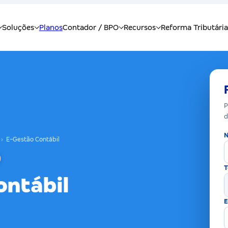
P
d
N
›
E-Gestão Contábil
T
ontábil
E