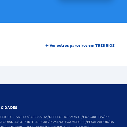
← Ver outros parceiros em TRES RIOS
S CIDADES
SP
RIO DE JANEIRO/RJ
BRASILIA/DF
BELO HORIZONTE/MG
CURITIBA/PR
CE
GOIANIA/GO
PORTO ALEGRE/RS
MANAUS/AM
RECIFE/PE
SALVADOR/BA