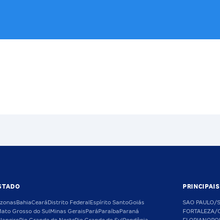
STADO
PRINCIPAI
zonas
Bahia
Ceará
Distrito Federal
Espírito Santo
Goiás
SAO PAULO/
ato Grosso do Sul
Minas Gerais
Pará
Paraíba
Paraná
FORTALEZA/