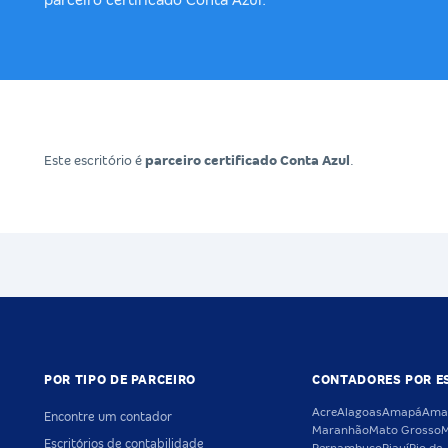
parceiro certificado Conta Azul.
Este escritório é
parceiro certificado Conta Azul
.
POR TIPO DE PARCEIRO
CONTADORES POR E
Acre
Alagoas
Amapá
Ama
Encontre um contador
Maranhão
Mato Grosso
M
Escritórios de contabilidade