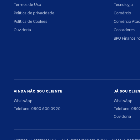
Termos de Uso
Tecnologia
Política de privacidade
Comércio
Política de Cookies
Comércio Atac
Ouvidoria
Contadores
BPO Financeir
AINDA NÃO SOU CLIENTE
JÁ SOU CLIE
WhatsApp
WhatsApp
Telefone: 0800 600 0920
Telefone: 08
Ouvidoria
Contaazul Software LTDA — Rua Dona Francisca, 8.300 — Bloco O, Módulos 