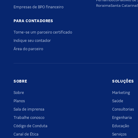
Pernambuco
Piauí
Rio de 
Roraima
Santa Catarina
Empresas de BPO financeiro
PARA CONTADORES
Torne-se um parceiro certificado
Indique seu contador
Área do parceiro
SOBRE
SOLUÇÕES
Sobre
Marketing
Planos
Saúde
Sala de imprensa
Consultorias
Trabalhe conosco
Engenharia
Código de Conduta
Educação
Canal de Ética
Serviços