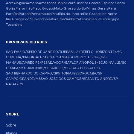
Acre
Alagoas
Amapá
Amazonas
Bahia
Ceará
Distrito Federal
Espírito Santo
Goiás
Maranhão
Mato Grosso
Mato Grosso do Sul
Minas Gerais
Pará
Paraíba
Paraná
Pernambuco
Piauí
Rio de Janeiro
Rio Grande do Norte
Rio Grande do Sul
Rondônia
Roraima
Santa Catarina
São Paulo
Sergipe
Tocantins
PRINCIPAIS CIDADES
SAO PAULO/SP
RIO DE JANEIRO/RJ
BRASILIA/DF
BELO HORIZONTE/MG
CURITIBA/PR
FORTALEZA/CE
GOIANIA/GO
PORTO ALEGRE/RS
MANAUS/AM
RECIFE/PE
SALVADOR/BA
FLORIANOPOLIS/SC
JOINVILLE/SC
CUIABA/MT
CAMPINAS/SP
BARUERI/SP
JOAO PESSOA/PB
SAO BERNARDO DO CAMPO/SP
VITORIA/ES
SOROCABA/SP
CAMPO GRANDE/MS
SAO JOSE DOS CAMPOS/SP
SANTO ANDRE/SP
NATAL/RN
SOBRE
Sobre
Planos