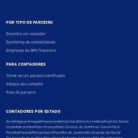
POR TIPO DE PARCEIRO
Encontre um contador
Escritórios de contabilidade
Empresas de BPO financeiro
PARA CONTADORES
Torne-se um parceiro certificado
Indique seu contador
Área do parceiro
CONTADORES POR ESTADO
Acre
Alagoas
Amapá
Amazonas
Bahia
Ceará
Distrito Federal
Espírito Santo
Goiás
Maranhão
Mato Grosso
Mato Grosso do Sul
Minas Gerais
Pará
Paraíba
Paraná
Pernambuco
Piauí
Rio de Janeiro
Rio Grande do Norte