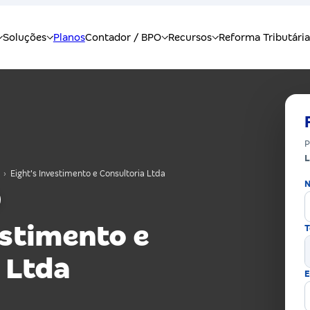
P
L
›
Eight's Investimento e Consultoria Ltda
N
estimento e
T
 Ltda
E