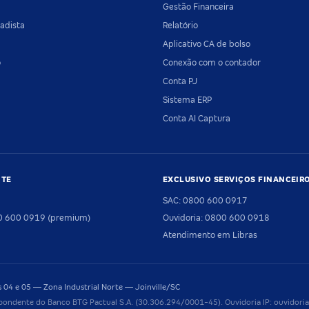
Gestão Financeira
adista
Relatório
Aplicativo CA de bolso
o
Conexão com o contador
Conta PJ
Sistema ERP
Conta AI Captura
NTE
EXCLUSIVO SERVIÇOS FINANCEIR
SAC: 0800 600 0917
00 600 0919 (premium)
Ouvidoria: 0800 600 0918
Atendimento em Libras
04 e 05 — Zona Industrial Norte — Joinville/SC
pondente do Banco BTG Pactual S.A. (30.306.294/0001-45). Ouvidoria IP: ouvido