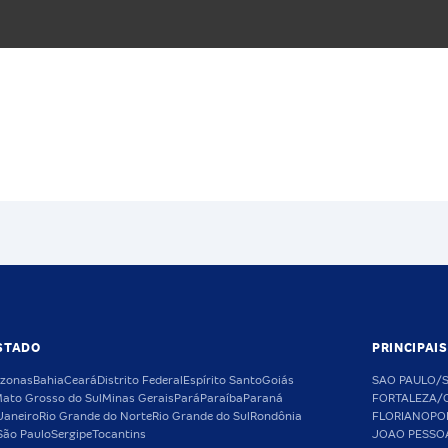
STADO
PRINCIPAI
zonas
Bahia
Ceará
Distrito Federal
Espírito Santo
Goiás
SAO PAULO/
ato Grosso do Sul
Minas Gerais
Pará
Paraíba
Paraná
FORTALEZA/
Janeiro
Rio Grande do Norte
Rio Grande do Sul
Rondônia
FLORIANOPO
São Paulo
Sergipe
Tocantins
JOAO PESSO