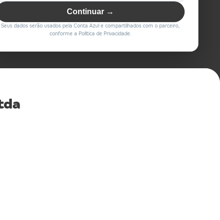
Continuar →
Seus dados serão usados pela Conta Azul e compartilhados com o parceiro,
conforme a Política de Privacidade.
tda