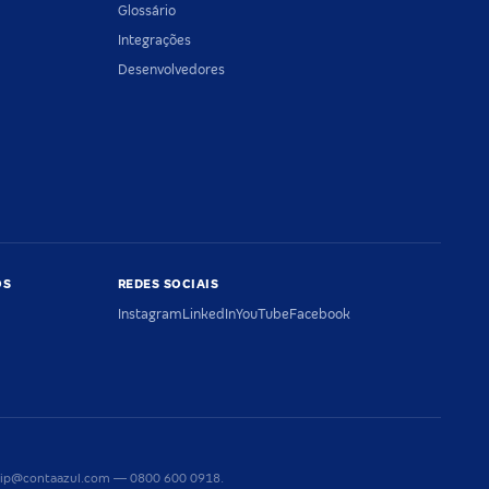
Glossário
Integrações
Desenvolvedores
OS
REDES SOCIAIS
Instagram
LinkedIn
YouTube
Facebook
riaip@contaazul.com — 0800 600 0918.