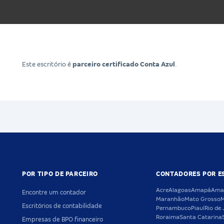
Este escritório é
parceiro certificado Conta Azul
.
POR TIPO DE PARCEIRO
CONTADORES POR E
Acre
Alagoas
Amapá
Ama
Encontre um contador
Maranhão
Mato Grosso
M
Escritórios de contabilidade
Pernambuco
Piauí
Rio de 
Roraima
Santa Catarina
Empresas de BPO financeiro