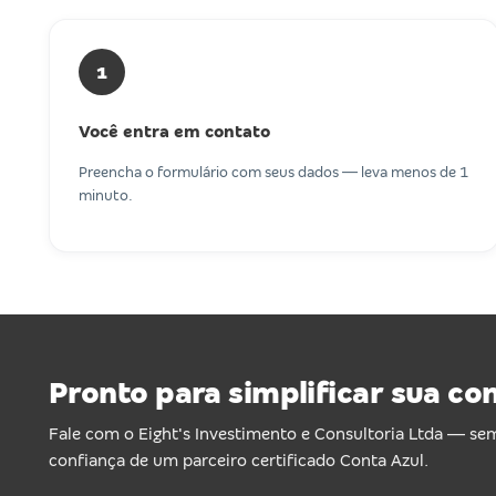
1
Você entra em contato
Preencha o formulário com seus dados — leva menos de 1
minuto.
Pronto para simplificar sua co
Fale com o Eight's Investimento e Consultoria Ltda — s
confiança de um parceiro certificado Conta Azul.