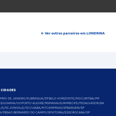
← Ver outros parceiros em LONDRINA
S CIDADES
SP
RIO DE JANEIRO/RJ
BRASILIA/DF
BELO HORIZONTE/MG
CURITIBA/PR
CE
GOIANIA/GO
PORTO ALEGRE/RS
MANAUS/AM
RECIFE/PE
SALVADOR/BA
LIS/SC
JOINVILLE/SC
CUIABA/MT
CAMPINAS/SP
BARUERI/SP
A/PB
SAO BERNARDO DO CAMPO/SP
VITORIA/ES
SOROCABA/SP