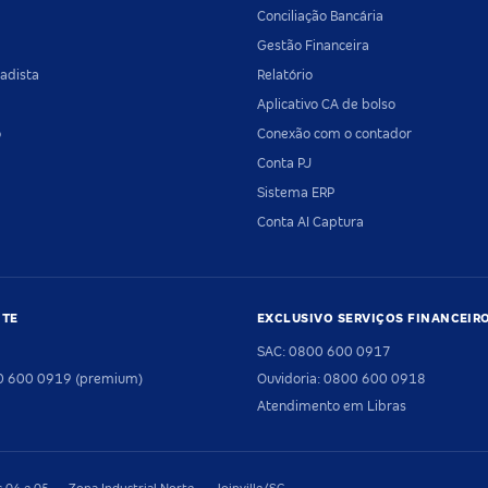
Conciliação Bancária
Gestão Financeira
adista
Relatório
Aplicativo CA de bolso
o
Conexão com o contador
Conta PJ
Sistema ERP
Conta AI Captura
NTE
EXCLUSIVO SERVIÇOS FINANCEIR
SAC: 0800 600 0917
00 600 0919 (premium)
Ouvidoria: 0800 600 0918
Atendimento em Libras
04 e 05 — Zona Industrial Norte — Joinville/SC