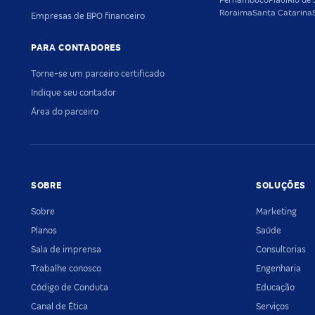
Pernambuco
Piauí
Rio de 
Roraima
Santa Catarina
Empresas de BPO financeiro
PARA CONTADORES
Torne-se um parceiro certificado
Indique seu contador
Área do parceiro
SOBRE
SOLUÇÕES
Sobre
Marketing
Planos
Saúde
Sala de imprensa
Consultorias
Trabalhe conosco
Engenharia
Código de Conduta
Educação
Canal de Ética
Serviços