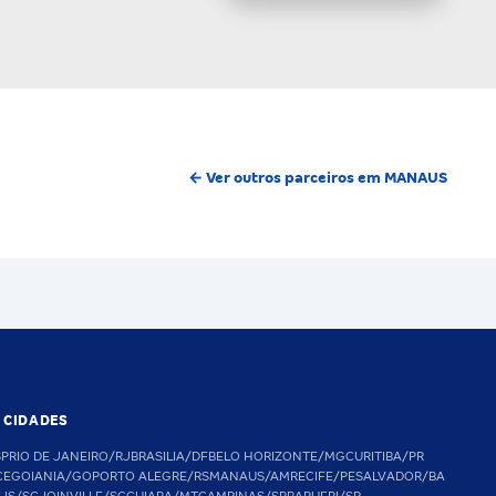
← Ver outros parceiros em MANAUS
S CIDADES
SP
RIO DE JANEIRO/RJ
BRASILIA/DF
BELO HORIZONTE/MG
CURITIBA/PR
CE
GOIANIA/GO
PORTO ALEGRE/RS
MANAUS/AM
RECIFE/PE
SALVADOR/BA