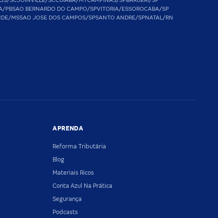
LIS/SC
JOINVILLE/SC
CUIABA/MT
CAMPINAS/SP
BARUERI/SP
A/PB
SAO BERNARDO DO CAMPO/SP
VITORIA/ES
SOROCABA/SP
NDE/MS
SAO JOSE DOS CAMPOS/SP
SANTO ANDRE/SP
NATAL/RN
APRENDA
Reforma Tributária
Blog
Materiais Ricos
Conta Azul Na Prática
Segurança
Podcasts