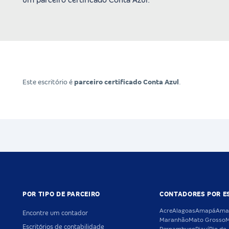
um parceiro certificado Conta Azul.
Este escritório é
parceiro certificado Conta Azul
.
POR TIPO DE PARCEIRO
CONTADORES POR E
Acre
Alagoas
Amapá
Ama
Encontre um contador
Maranhão
Mato Grosso
M
Escritórios de contabilidade