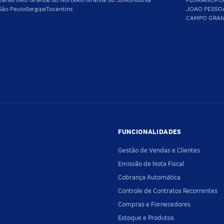
Janeiro
Rio Grande do Norte
Rio Grande do Sul
Rondônia
FLORIANOPO
São Paulo
Sergipe
Tocantins
JOAO PESSO
CAMPO GRA
FUNCIONALIDADES
Gestão de Vendas e Clientes
Emissão de Nota Fiscal
Cobrança Automática
Controle de Contratos Recorrentes
Compras e Fornecedores
Estoque e Produtos