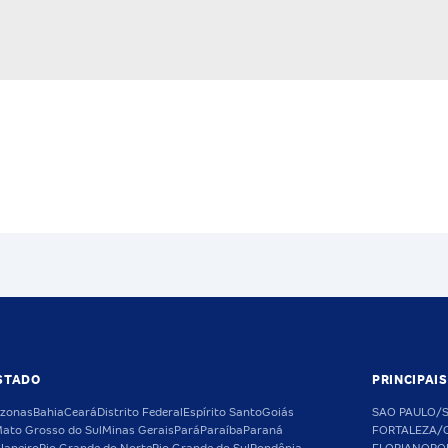
STADO
PRINCIPAI
zonas
Bahia
Ceará
Distrito Federal
Espírito Santo
Goiás
SAO PAULO/
ato Grosso do Sul
Minas Gerais
Pará
Paraíba
Paraná
FORTALEZA/