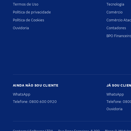
Termos de Uso
Tecnologia
Política de privacidade
Comércio
Política de Cookies
Comércio Atac
Ouvidoria
Contadores
BPO Financeir
AINDA NÃO SOU CLIENTE
JÁ SOU CLIE
WhatsApp
WhatsApp
Telefone: 0800 600 0920
Telefone: 08
Ouvidoria
Contaazul Software LTDA — Rua Dona Francisca, 8.300 — Bloco O, Módulos 