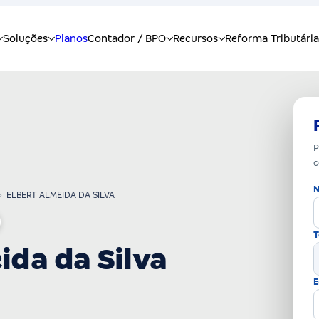
P
c
N
›
ELBERT ALMEIDA DA SILVA
T
ida da Silva
E