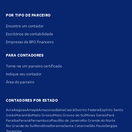
POR TIPO DE PARCEIRO
Encontre um contador
Escritórios de contabilidade
Empresas de BPO financeiro
PARA CONTADORES
Torne-se um parceiro certificado
Indique seu contador
Área do parceiro
CONTADORES POR ESTADO
Acre
Alagoas
Amapá
Amazonas
Bahia
Ceará
Distrito Federal
Espírito Santo
Goiás
Maranhão
Mato Grosso
Mato Grosso do Sul
Minas Gerais
Pará
Paraíba
Paraná
Pernambuco
Piauí
Rio de Janeiro
Rio Grande do Norte
Rio Grande do Sul
Rondônia
Roraima
Santa Catarina
São Paulo
Sergipe
Tocantins