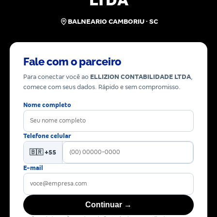
LTDA
BALNEARIO CAMBORIU · SC
Fale com o parceiro
Para conectar você ao
ELLIZION CONTABILIDADE LTDA
,
comece com seus dados. Rápido e sem compromisso.
Nome completo
Telefone celular
🇧🇷 +55
E-mail
Continuar →