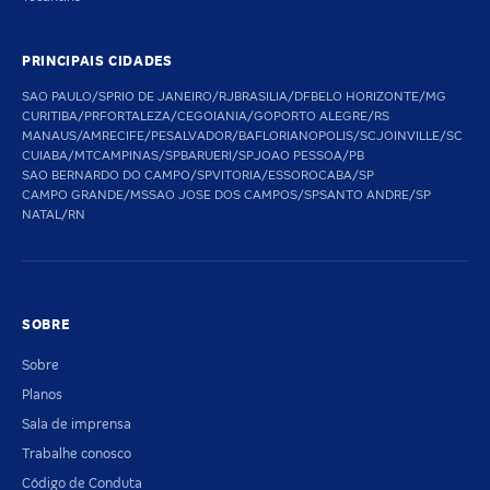
PRINCIPAIS CIDADES
SAO PAULO/SP
RIO DE JANEIRO/RJ
BRASILIA/DF
BELO HORIZONTE/MG
CURITIBA/PR
FORTALEZA/CE
GOIANIA/GO
PORTO ALEGRE/RS
MANAUS/AM
RECIFE/PE
SALVADOR/BA
FLORIANOPOLIS/SC
JOINVILLE/SC
CUIABA/MT
CAMPINAS/SP
BARUERI/SP
JOAO PESSOA/PB
SAO BERNARDO DO CAMPO/SP
VITORIA/ES
SOROCABA/SP
CAMPO GRANDE/MS
SAO JOSE DOS CAMPOS/SP
SANTO ANDRE/SP
NATAL/RN
SOBRE
Sobre
Planos
Sala de imprensa
Trabalhe conosco
Código de Conduta