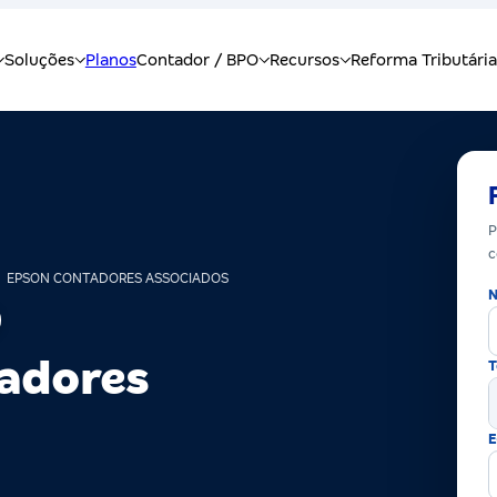
P
c
EPSON CONTADORES ASSOCIADOS
N
adores
T
E