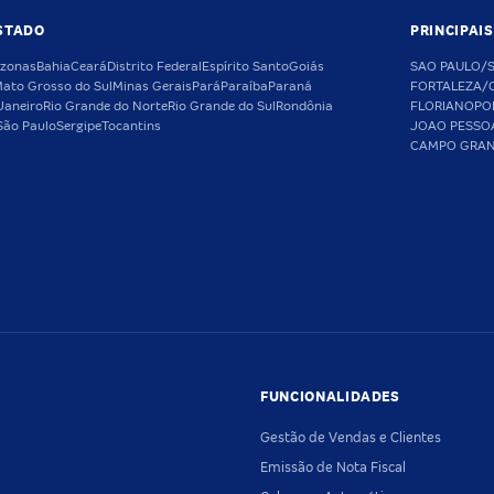
STADO
PRINCIPAI
zonas
Bahia
Ceará
Distrito Federal
Espírito Santo
Goiás
SAO PAULO/
ato Grosso do Sul
Minas Gerais
Pará
Paraíba
Paraná
FORTALEZA/
Janeiro
Rio Grande do Norte
Rio Grande do Sul
Rondônia
FLORIANOPO
São Paulo
Sergipe
Tocantins
JOAO PESSO
CAMPO GRA
FUNCIONALIDADES
Gestão de Vendas e Clientes
Emissão de Nota Fiscal