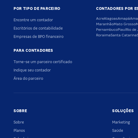
POR TIPO DE PARCEIRO
CONTADORES POR E
Acre
Alagoas
Amapá
Ama
Encontre um contador
Maranhão
Mato Grosso
M
Escritórios de contabilidade
Pernambuco
Piauí
Rio de 
Roraima
Santa Catarina
Empresas de BPO financeiro
PARA CONTADORES
Torne-se um parceiro certificado
Indique seu contador
Área do parceiro
SOBRE
SOLUÇÕES
Sobre
Marketing
Planos
Saúde