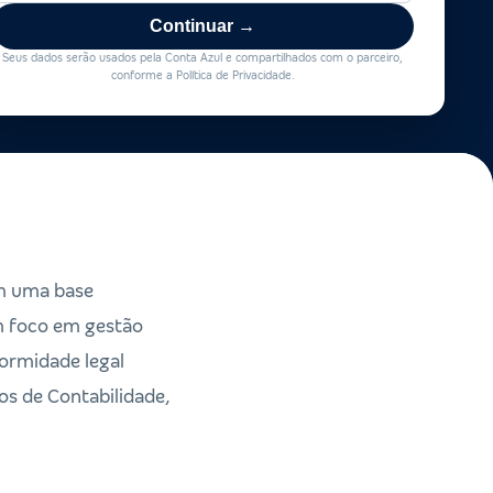
Continuar →
Seus dados serão usados pela Conta Azul e compartilhados com o parceiro,
conforme a Política de Privacidade.
em uma base
m foco em gestão
formidade legal
os de Contabilidade,