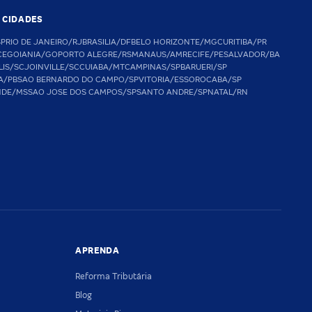
S CIDADES
SP
RIO DE JANEIRO/RJ
BRASILIA/DF
BELO HORIZONTE/MG
CURITIBA/PR
CE
GOIANIA/GO
PORTO ALEGRE/RS
MANAUS/AM
RECIFE/PE
SALVADOR/BA
LIS/SC
JOINVILLE/SC
CUIABA/MT
CAMPINAS/SP
BARUERI/SP
A/PB
SAO BERNARDO DO CAMPO/SP
VITORIA/ES
SOROCABA/SP
NDE/MS
SAO JOSE DOS CAMPOS/SP
SANTO ANDRE/SP
NATAL/RN
APRENDA
Reforma Tributária
Blog