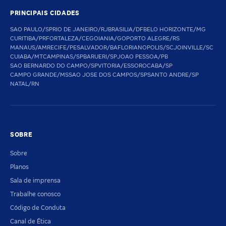
PRINCIPAIS CIDADES
SAO PAULO/SP
RIO DE JANEIRO/RJ
BRASILIA/DF
BELO HORIZONTE/MG
CURITIBA/PR
FORTALEZA/CE
GOIANIA/GO
PORTO ALEGRE/RS
MANAUS/AM
RECIFE/PE
SALVADOR/BA
FLORIANOPOLIS/SC
JOINVILLE/SC
CUIABA/MT
CAMPINAS/SP
BARUERI/SP
JOAO PESSOA/PB
SAO BERNARDO DO CAMPO/SP
VITORIA/ES
SOROCABA/SP
CAMPO GRANDE/MS
SAO JOSE DOS CAMPOS/SP
SANTO ANDRE/SP
NATAL/RN
SOBRE
Sobre
Planos
Sala de imprensa
Trabalhe conosco
Código de Conduta
Canal de Ética