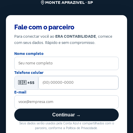
MONTE APRAZIVEL · SP
Fale com o parceiro
Para conectar você ao
ERA CONTABILIDADE
, comece
com seus dados. Rápido e sem compromisso.
Nome completo
Telefone celular
🇧🇷 +55
E-mail
Continuar →
Seus dados serão usados pela Conta Azul e compartilhados com o
parceiro, conforme a Política de Privacidade.