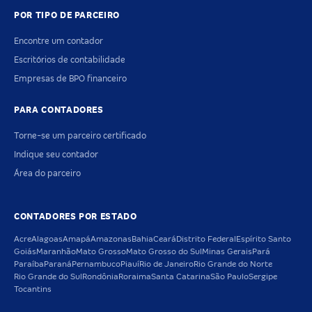
POR TIPO DE PARCEIRO
Encontre um contador
Escritórios de contabilidade
Empresas de BPO financeiro
PARA CONTADORES
Torne-se um parceiro certificado
Indique seu contador
Área do parceiro
CONTADORES POR ESTADO
Acre
Alagoas
Amapá
Amazonas
Bahia
Ceará
Distrito Federal
Espírito Santo
Goiás
Maranhão
Mato Grosso
Mato Grosso do Sul
Minas Gerais
Pará
Paraíba
Paraná
Pernambuco
Piauí
Rio de Janeiro
Rio Grande do Norte
Rio Grande do Sul
Rondônia
Roraima
Santa Catarina
São Paulo
Sergipe
Tocantins