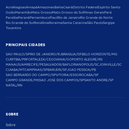
Acre
Alagoas
Amapá
Amazonas
Bahia
Ceará
Distrito Federal
Espírito Santo
Goiás
Maranhão
Mato Grosso
Mato Grosso do Sul
Minas Gerais
Pará
Paraíba
Paraná
Pernambuco
Piauí
Rio de Janeiro
Rio Grande do Norte
Rio Grande do Sul
Rondônia
Roraima
Santa Catarina
São Paulo
Sergipe
Tocantins
PRINCIPAIS CIDADES
SAO PAULO/SP
RIO DE JANEIRO/RJ
BRASILIA/DF
BELO HORIZONTE/MG
CURITIBA/PR
FORTALEZA/CE
GOIANIA/GO
PORTO ALEGRE/RS
MANAUS/AM
RECIFE/PE
SALVADOR/BA
FLORIANOPOLIS/SC
JOINVILLE/SC
CUIABA/MT
CAMPINAS/SP
BARUERI/SP
JOAO PESSOA/PB
SAO BERNARDO DO CAMPO/SP
VITORIA/ES
SOROCABA/SP
CAMPO GRANDE/MS
SAO JOSE DOS CAMPOS/SP
SANTO ANDRE/SP
NATAL/RN
SOBRE
Sobre