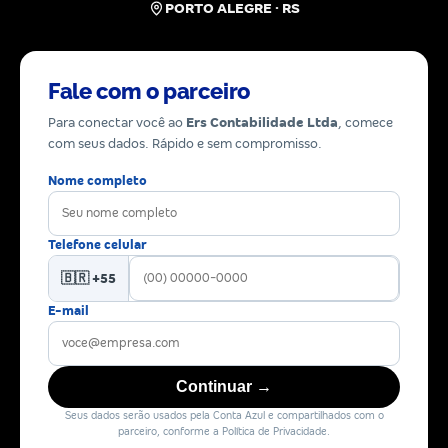
PORTO ALEGRE · RS
Fale com o parceiro
Para conectar você ao
Ers Contabilidade Ltda
, comece
com seus dados. Rápido e sem compromisso.
Nome completo
Telefone celular
🇧🇷 +55
E-mail
Continuar →
Seus dados serão usados pela Conta Azul e compartilhados com o
parceiro, conforme a Política de Privacidade.