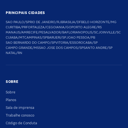
PRINCIPAIS CIDADES
SAO PAULO/SP
RIO DE JANEIRO/RJ
BRASILIA/DF
BELO HORIZONTE/MG
CURITIBA/PR
FORTALEZA/CE
GOIANIA/GO
PORTO ALEGRE/RS
MANAUS/AM
RECIFE/PE
SALVADOR/BA
FLORIANOPOLIS/SC
JOINVILLE/SC
CUIABA/MT
CAMPINAS/SP
BARUERI/SP
JOAO PESSOA/PB
SAO BERNARDO DO CAMPO/SP
VITORIA/ES
SOROCABA/SP
CAMPO GRANDE/MS
SAO JOSE DOS CAMPOS/SP
SANTO ANDRE/SP
NATAL/RN
SOBRE
Sobre
Planos
Sala de imprensa
Trabalhe conosco
Código de Conduta