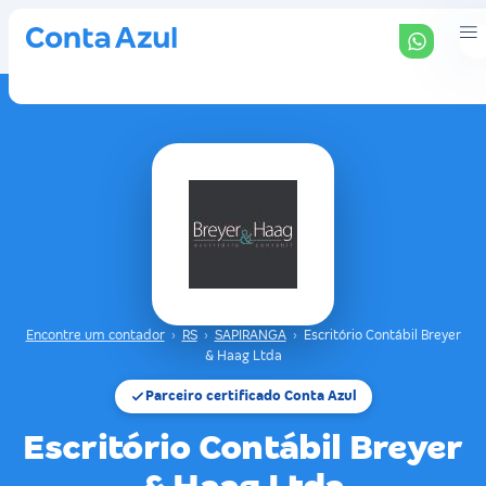
Encontre um contador
›
RS
›
SAPIRANGA
›
Escritório Contábil Breyer
& Haag Ltda
Parceiro certificado Conta Azul
Escritório Contábil Breyer