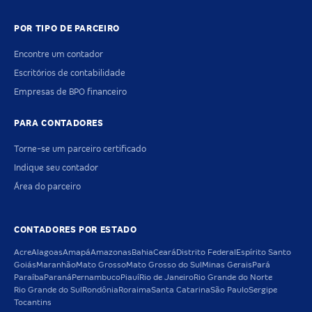
POR TIPO DE PARCEIRO
Encontre um contador
Escritórios de contabilidade
Empresas de BPO financeiro
PARA CONTADORES
Torne-se um parceiro certificado
Indique seu contador
Área do parceiro
CONTADORES POR ESTADO
Acre
Alagoas
Amapá
Amazonas
Bahia
Ceará
Distrito Federal
Espírito Santo
Goiás
Maranhão
Mato Grosso
Mato Grosso do Sul
Minas Gerais
Pará
Paraíba
Paraná
Pernambuco
Piauí
Rio de Janeiro
Rio Grande do Norte
Rio Grande do Sul
Rondônia
Roraima
Santa Catarina
São Paulo
Sergipe
Tocantins