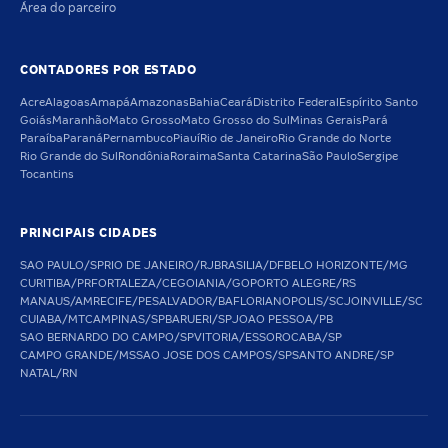
Área do parceiro
CONTADORES POR ESTADO
Acre
Alagoas
Amapá
Amazonas
Bahia
Ceará
Distrito Federal
Espírito Santo
Goiás
Maranhão
Mato Grosso
Mato Grosso do Sul
Minas Gerais
Pará
Paraíba
Paraná
Pernambuco
Piauí
Rio de Janeiro
Rio Grande do Norte
Rio Grande do Sul
Rondônia
Roraima
Santa Catarina
São Paulo
Sergipe
Tocantins
PRINCIPAIS CIDADES
SAO PAULO/SP
RIO DE JANEIRO/RJ
BRASILIA/DF
BELO HORIZONTE/MG
CURITIBA/PR
FORTALEZA/CE
GOIANIA/GO
PORTO ALEGRE/RS
MANAUS/AM
RECIFE/PE
SALVADOR/BA
FLORIANOPOLIS/SC
JOINVILLE/SC
CUIABA/MT
CAMPINAS/SP
BARUERI/SP
JOAO PESSOA/PB
SAO BERNARDO DO CAMPO/SP
VITORIA/ES
SOROCABA/SP
CAMPO GRANDE/MS
SAO JOSE DOS CAMPOS/SP
SANTO ANDRE/SP
NATAL/RN