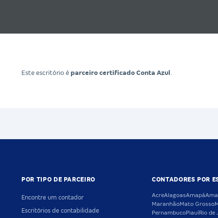
Este escritório é
parceiro certificado Conta Azul
.
POR TIPO DE PARCEIRO
CONTADORES POR E
Acre
Alagoas
Amapá
Ama
Encontre um contador
Maranhão
Mato Grosso
M
Escritórios de contabilidade
Pernambuco
Piauí
Rio de 