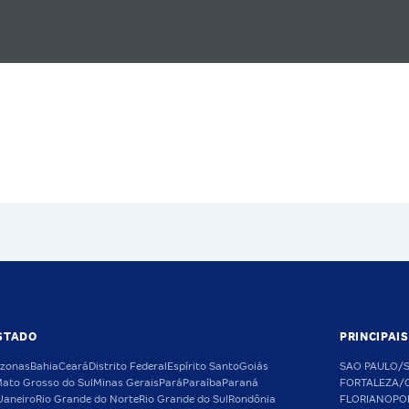
STADO
PRINCIPAI
zonas
Bahia
Ceará
Distrito Federal
Espírito Santo
Goiás
SAO PAULO/
ato Grosso do Sul
Minas Gerais
Pará
Paraíba
Paraná
FORTALEZA/
Janeiro
Rio Grande do Norte
Rio Grande do Sul
Rondônia
FLORIANOPO