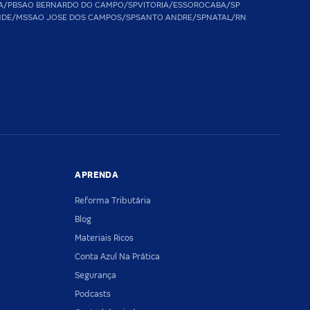
A/PB
SAO BERNARDO DO CAMPO/SP
VITORIA/ES
SOROCABA/SP
NDE/MS
SAO JOSE DOS CAMPOS/SP
SANTO ANDRE/SP
NATAL/RN
APRENDA
Reforma Tributária
Blog
Materiais Ricos
Conta Azul Na Prática
Segurança
Podcasts