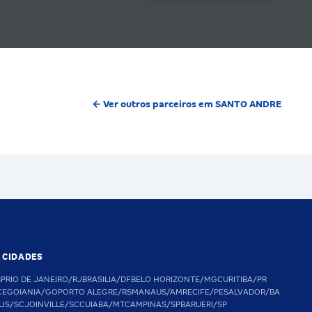
← Ver outros parceiros em SANTO ANDRE
S CIDADES
SP
RIO DE JANEIRO/RJ
BRASILIA/DF
BELO HORIZONTE/MG
CURITIBA/PR
CE
GOIANIA/GO
PORTO ALEGRE/RS
MANAUS/AM
RECIFE/PE
SALVADOR/BA
LIS/SC
JOINVILLE/SC
CUIABA/MT
CAMPINAS/SP
BARUERI/SP