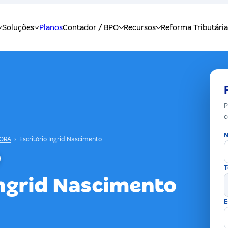
P
c
N
FORA
›
Escritório Ingrid Nascimento
T
Ingrid Nascimento
E