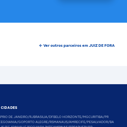
← Ver outros parceiros em JUIZ DE FORA
S CIDADES
SP
RIO DE JANEIRO/RJ
BRASILIA/DF
BELO HORIZONTE/MG
CURITIBA/PR
CE
GOIANIA/GO
PORTO ALEGRE/RS
MANAUS/AM
RECIFE/PE
SALVADOR/BA