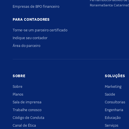
Pernambuco
Piauí
Rio de 
Roraima
Santa Catarina
Empresas de BPO financeiro
PARA CONTADORES
Torne-se um parceiro certificado
Indique seu contador
Área do parceiro
SOBRE
SOLUÇÕES
Sobre
Marketing
Planos
Saúde
Sala de imprensa
Consultorias
Trabalhe conosco
Engenharia
Código de Conduta
Educação
Canal de Ética
Serviços