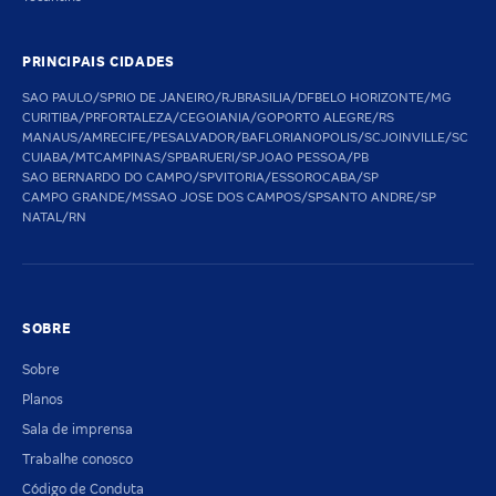
PRINCIPAIS CIDADES
SAO PAULO/SP
RIO DE JANEIRO/RJ
BRASILIA/DF
BELO HORIZONTE/MG
CURITIBA/PR
FORTALEZA/CE
GOIANIA/GO
PORTO ALEGRE/RS
MANAUS/AM
RECIFE/PE
SALVADOR/BA
FLORIANOPOLIS/SC
JOINVILLE/SC
CUIABA/MT
CAMPINAS/SP
BARUERI/SP
JOAO PESSOA/PB
SAO BERNARDO DO CAMPO/SP
VITORIA/ES
SOROCABA/SP
CAMPO GRANDE/MS
SAO JOSE DOS CAMPOS/SP
SANTO ANDRE/SP
NATAL/RN
SOBRE
Sobre
Planos
Sala de imprensa
Trabalhe conosco
Código de Conduta