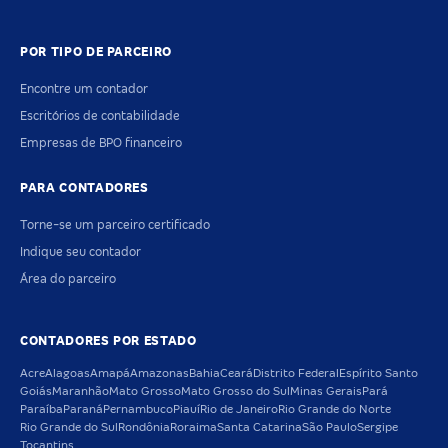
POR TIPO DE PARCEIRO
Encontre um contador
Escritórios de contabilidade
Empresas de BPO financeiro
PARA CONTADORES
Torne-se um parceiro certificado
Indique seu contador
Área do parceiro
CONTADORES POR ESTADO
Acre
Alagoas
Amapá
Amazonas
Bahia
Ceará
Distrito Federal
Espírito Santo
Goiás
Maranhão
Mato Grosso
Mato Grosso do Sul
Minas Gerais
Pará
Paraíba
Paraná
Pernambuco
Piauí
Rio de Janeiro
Rio Grande do Norte
Rio Grande do Sul
Rondônia
Roraima
Santa Catarina
São Paulo
Sergipe
Tocantins