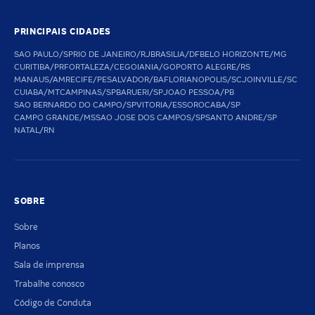
PRINCIPAIS CIDADES
SAO PAULO/SP
RIO DE JANEIRO/RJ
BRASILIA/DF
BELO HORIZONTE/MG
CURITIBA/PR
FORTALEZA/CE
GOIANIA/GO
PORTO ALEGRE/RS
MANAUS/AM
RECIFE/PE
SALVADOR/BA
FLORIANOPOLIS/SC
JOINVILLE/SC
CUIABA/MT
CAMPINAS/SP
BARUERI/SP
JOAO PESSOA/PB
SAO BERNARDO DO CAMPO/SP
VITORIA/ES
SOROCABA/SP
CAMPO GRANDE/MS
SAO JOSE DOS CAMPOS/SP
SANTO ANDRE/SP
NATAL/RN
SOBRE
Sobre
Planos
Sala de imprensa
Trabalhe conosco
Código de Conduta