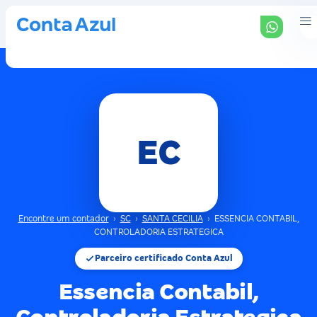
EC
Encontre um contador
›
SC
›
SANTA CECILIA
›
ESSENCIA CONTABIL,
CONTROLADORIA ESTRATEGICA
Parceiro certificado Conta Azul
Essencia Contabil,