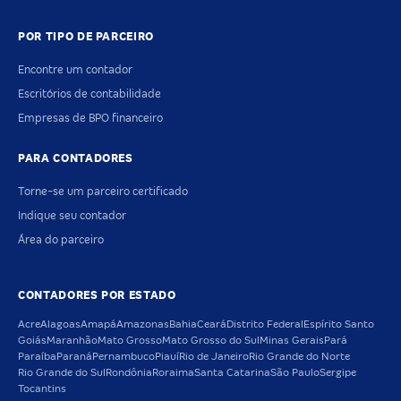
POR TIPO DE PARCEIRO
Encontre um contador
Escritórios de contabilidade
Empresas de BPO financeiro
PARA CONTADORES
Torne-se um parceiro certificado
Indique seu contador
Área do parceiro
CONTADORES POR ESTADO
Acre
Alagoas
Amapá
Amazonas
Bahia
Ceará
Distrito Federal
Espírito Santo
Goiás
Maranhão
Mato Grosso
Mato Grosso do Sul
Minas Gerais
Pará
Paraíba
Paraná
Pernambuco
Piauí
Rio de Janeiro
Rio Grande do Norte
Rio Grande do Sul
Rondônia
Roraima
Santa Catarina
São Paulo
Sergipe
Tocantins