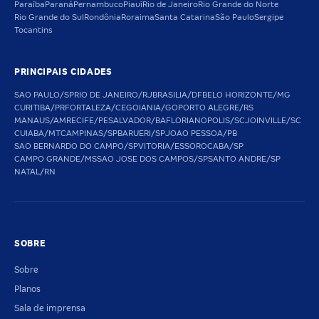
Paraíba
Paraná
Pernambuco
Piauí
Rio de Janeiro
Rio Grande do Norte
Rio Grande do Sul
Rondônia
Roraima
Santa Catarina
São Paulo
Sergipe
Tocantins
PRINCIPAIS CIDADES
SAO PAULO/SP
RIO DE JANEIRO/RJ
BRASILIA/DF
BELO HORIZONTE/MG
CURITIBA/PR
FORTALEZA/CE
GOIANIA/GO
PORTO ALEGRE/RS
MANAUS/AM
RECIFE/PE
SALVADOR/BA
FLORIANOPOLIS/SC
JOINVILLE/SC
CUIABA/MT
CAMPINAS/SP
BARUERI/SP
JOAO PESSOA/PB
SAO BERNARDO DO CAMPO/SP
VITORIA/ES
SOROCABA/SP
CAMPO GRANDE/MS
SAO JOSE DOS CAMPOS/SP
SANTO ANDRE/SP
NATAL/RN
SOBRE
Sobre
Planos
Sala de imprensa