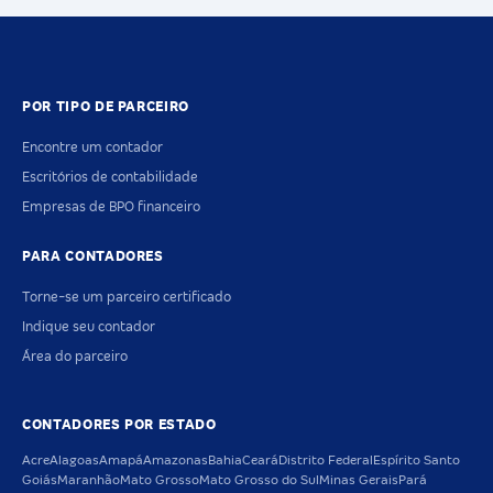
POR TIPO DE PARCEIRO
Encontre um contador
Escritórios de contabilidade
Empresas de BPO financeiro
PARA CONTADORES
Torne-se um parceiro certificado
Indique seu contador
Área do parceiro
CONTADORES POR ESTADO
Acre
Alagoas
Amapá
Amazonas
Bahia
Ceará
Distrito Federal
Espírito Santo
Goiás
Maranhão
Mato Grosso
Mato Grosso do Sul
Minas Gerais
Pará