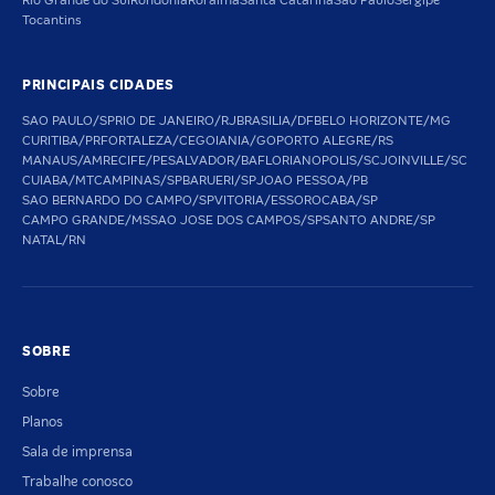
Rio Grande do Sul
Rondônia
Roraima
Santa Catarina
São Paulo
Sergipe
Tocantins
PRINCIPAIS CIDADES
SAO PAULO/SP
RIO DE JANEIRO/RJ
BRASILIA/DF
BELO HORIZONTE/MG
CURITIBA/PR
FORTALEZA/CE
GOIANIA/GO
PORTO ALEGRE/RS
MANAUS/AM
RECIFE/PE
SALVADOR/BA
FLORIANOPOLIS/SC
JOINVILLE/SC
CUIABA/MT
CAMPINAS/SP
BARUERI/SP
JOAO PESSOA/PB
SAO BERNARDO DO CAMPO/SP
VITORIA/ES
SOROCABA/SP
CAMPO GRANDE/MS
SAO JOSE DOS CAMPOS/SP
SANTO ANDRE/SP
NATAL/RN
SOBRE
Sobre
Planos
Sala de imprensa
Trabalhe conosco