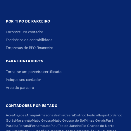
POR TIPO DE PARCEIRO
Encontre um contador
Escritórios de contabilidade
Empresas de BPO financeiro
PARA CONTADORES
Torne-se um parceiro certificado
Indique seu contador
Área do parceiro
CONTADORES POR ESTADO
Acre
Alagoas
Amapá
Amazonas
Bahia
Ceará
Distrito Federal
Espírito Santo
Goiás
Maranhão
Mato Grosso
Mato Grosso do Sul
Minas Gerais
Pará
Paraíba
Paraná
Pernambuco
Piauí
Rio de Janeiro
Rio Grande do Norte