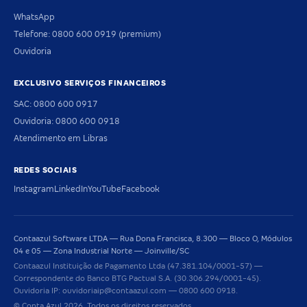
WhatsApp
Telefone: 0800 600 0919 (premium)
Ouvidoria
EXCLUSIVO SERVIÇOS FINANCEIROS
SAC: 0800 600 0917
Ouvidoria: 0800 600 0918
Atendimento em Libras
REDES SOCIAIS
Instagram
LinkedIn
YouTube
Facebook
Contaazul Software LTDA — Rua Dona Francisca, 8.300 — Bloco O, Módulos
04 e 05 — Zona Industrial Norte — Joinville/SC
Contaazul Instituição de Pagamento Ltda (47.381.104/0001-57) —
Correspondente do Banco BTG Pactual S.A. (30.306.294/0001-45).
Ouvidoria IP: ouvidoriaip@contaazul.com — 0800 600 0918.
© Conta Azul 2026. Todos os direitos reservados.