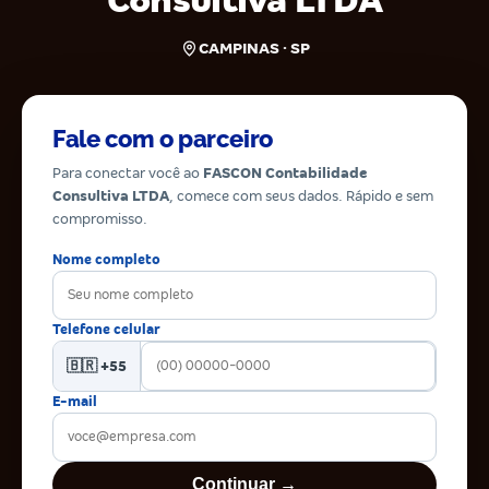
Consultiva LTDA
CAMPINAS · SP
Fale com o parceiro
Para conectar você ao
FASCON Contabilidade
Consultiva LTDA
, comece com seus dados. Rápido e sem
compromisso.
Nome completo
Telefone celular
🇧🇷 +55
E-mail
Continuar →