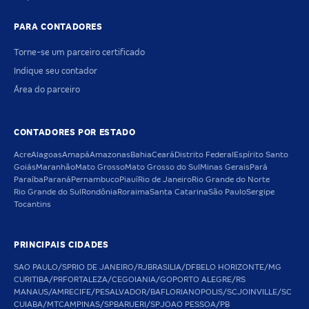
PARA CONTADORES
Torne-se um parceiro certificado
Indique seu contador
Área do parceiro
CONTADORES POR ESTADO
Acre
Alagoas
Amapá
Amazonas
Bahia
Ceará
Distrito Federal
Espírito Santo
Goiás
Maranhão
Mato Grosso
Mato Grosso do Sul
Minas Gerais
Pará
Paraíba
Paraná
Pernambuco
Piauí
Rio de Janeiro
Rio Grande do Norte
Rio Grande do Sul
Rondônia
Roraima
Santa Catarina
São Paulo
Sergipe
Tocantins
PRINCIPAIS CIDADES
SAO PAULO/SP
RIO DE JANEIRO/RJ
BRASILIA/DF
BELO HORIZONTE/MG
CURITIBA/PR
FORTALEZA/CE
GOIANIA/GO
PORTO ALEGRE/RS
MANAUS/AM
RECIFE/PE
SALVADOR/BA
FLORIANOPOLIS/SC
JOINVILLE/SC
CUIABA/MT
CAMPINAS/SP
BARUERI/SP
JOAO PESSOA/PB